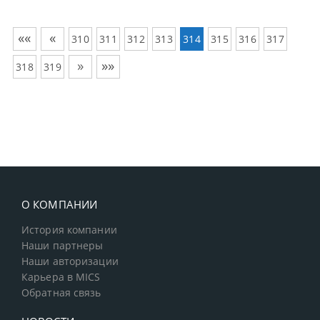
««
«
310
311
312
313
314
315
316
317
»
»»
318
319
О КОМПАНИИ
История компании
Наши партнеры
Наши авторизации
Карьера в MICS
Обратная связь