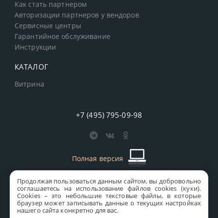
Как стать партнером
Авторизации партнеров у вендоров
Сервисные центры
Гарантийное обслуживание
Инструкции
КАТАЛОГ
Витрина
+7 (495) 795-09-98
Полная версия
Продолжая пользоваться данным сайтом, вы добровольно
старая версия сайта
MICS
соглашаетесь на использование файлов cookies (куки).
Сookies – это небольшие текстовые файлы, в которые
Все права защищены © 1997-2026 MICS Distribution Company
браузер может записывать данные о текущих настройках
нашего сайта конкретно для вас.
Правовая информация