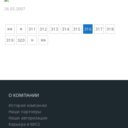
26.03.2007
««
«
311
312
313
314
315
316
317
318
»
»»
319
320
О КОМПАНИИ
История компании
Наши партнеры
Наши авторизации
Карьера в MICS