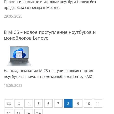
Профессиональные и игровые ноутбуки Lenovo без
предзаказа со склада в Москве.
29.05.2023
В MICS – новое поступление ноутбуков и
моноблоков Lenovo
На склад компании MICS поступила новая партия
ноутбуков Lenovo, а также моноблоков Lenovo AIO.
15.05.2023
««
«
4
5
6
7
8
9
10
11
»
»»
12
13