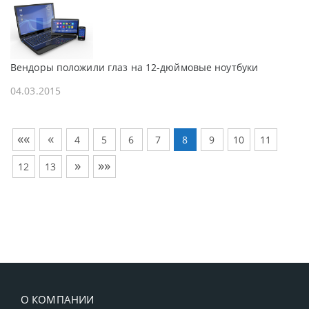
Вендоры положили глаз на 12-дюймовые ноутбуки
04.03.2015
««
«
4
5
6
7
8
9
10
11
»
»»
12
13
О КОМПАНИИ