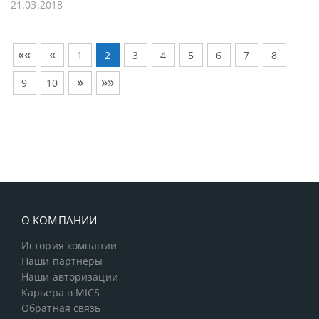
21.03.2018
««
«
1
2
3
4
5
6
7
8
»
»»
9
10
О КОМПАНИИ
История компании
Наши партнеры
Наши авторизации
Карьера в MICS
Обратная связь