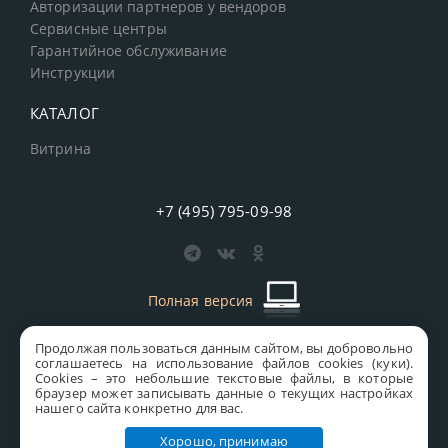
Авторизации партнеров у вендоров
Сервисные центры
Гарантийное обслуживание
Инструкции
КАТАЛОГ
Витрина
+7 (495) 795-09-98
Полная версия
Продолжая пользоваться данным сайтом, вы добровольно
старая версия сайта
MICS
соглашаетесь на использование файлов cookies (куки).
Сookies – это небольшие текстовые файлы, в которые
Все права защищены © 1997-2026 MICS Distribution Company
браузер может записывать данные о текущих настройках
нашего сайта конкретно для вас.
Правовая информация
Хорошо, принимаю