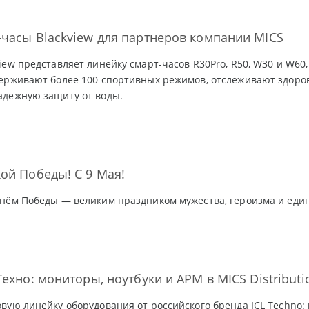
часы Blackview для партнеров компании MICS
iew представляет линейку смарт-часов R30Pro, R50, W30 и W60,
ерживают более 100 спортивных режимов, отслеживают здоро
адежную защиту от воды.
ой Победы! С 9 Мая!
нём Победы — великим праздником мужества, героизма и един
Техно: мониторы, ноутбуки и АРМ в MICS Distributi
вую линейку оборудования от российского бренда ICL Techno: