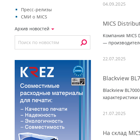
04.09.2025
Пресс-релизы
СМИ о MICS
MICS Distrib
Архив новостей
Компания MICS D
— производителе
22.07.2025
Blackview BL
Blackview BL700
характеристики 
21.07.2025
На склад MIC