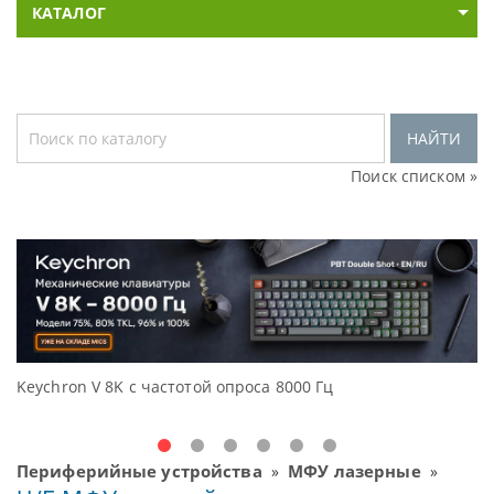
КАТАЛОГ
НАЙТИ
Поиск списком »
Keychron V 8K с частотой опроса 8000 Гц
Д
O
Периферийные устройства
МФУ лазерные
»
»