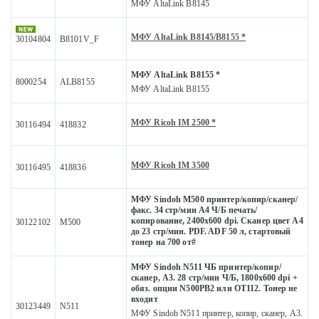
МФУ AltaLink B8145
МФУ AltaLink B8145/B8155 *
30104804
B8101V_F
МФУ AltaLink B8155 *
8000254
ALB8155
МФУ AltaLink B8155
МФУ Ricoh IM 2500 *
30116494
418832
МФУ Ricoh IM 3500
30116495
418836
МФУ Sindoh M500 принтер/копир/сканер/
факс. 34 стр/мин А4 Ч/Б печать/
копирование, 2400x600 dpi. Сканер цвет А4
30122102
M500
до 23 стр/мин. PDF. ADF 50 л, стартовый
тонер на 700 от#
МФУ Sindoh N511 ЧБ принтер/копир/
сканер, А3. 28 стр/мин Ч/Б, 1800х600 dpi +
обяз. опции N500PB2 или OT112. Тонер не
входит
30123449
N511
МФУ Sindoh N511 принтер, копир, сканер, А3.