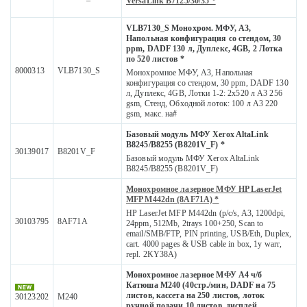
VersaLink B7125/30/35 *
VLB7130_S Монохром. МФУ, А3,
Напольная конфигурация со стендом, 30
ppm, DADF 130 л, Дуплекс, 4GB, 2 Лотка
по 520 листов *
8000313
VLB7130_S
Монохромное МФУ, А3, Напольная
конфигурация со стендом, 30 ppm, DADF 130
л, Дуплекс, 4GB, Лотки 1-2: 2х520 л A3 256
gsm, Стенд, Обходной лоток: 100 л A3 220
gsm, макс. на#
Базовый модуль МФУ Xerox AltaLink
B8245/B8255 (B8201V_F) *
30139017
B8201V_F
Базовый модуль МФУ Xerox AltaLink
B8245/B8255 (B8201V_F)
Монохромное лазерное МФУ HP LaserJet
MFP M442dn (8AF71A) *
HP LaserJet MFP M442dn (p/c/s, A3, 1200dpi,
30103795
8AF71A
24ppm, 512Mb, 2trays 100+250, Scan to
email/SMB/FTP, PIN printing, USB/Eth, Duplex,
cart. 4000 pages & USB cable in box, 1y warr,
repl. 2KY38A)
Монохромное лазерное МФУ А4 ч/б
Катюша M240 (40стр./мин, DADF на 75
листов, кассета на 250 листов, лоток
30123202
M240
ручной подачи 10 листов, дисплей