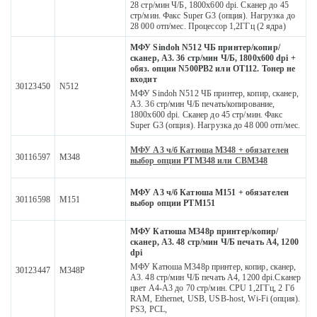
28 стр/мин Ч/Б, 1800х600 dpi. Сканер до 45
стр/мин. Факс Super G3 (опция). Нагрузка до
28 000 отп/мес. Процессор 1,2ГГц (2 ядра)
МФУ Sindoh N512 ЧБ принтер/копир/
сканер, А3. 36 стр/мин Ч/Б, 1800х600 dpi +
обяз. опции N500PB2 или OT112. Тонер не
входит
30123450
N512
МФУ Sindoh N512 ЧБ принтер, копир, сканер,
А3. 36 стр/мин Ч/Б печать/копирование,
1800х600 dpi. Сканер до 45 стр/мин. Факс
Super G3 (опция). Нагрузка до 48 000 отп/мес.
МФУ А3 ч/б Катюша M348 + обязателен
30116597
M348
выбор опции РТМ348 или СВМ348
МФУ А3 ч/б Катюша М151 + обязателен
30116598
M151
выбор опции PTМ151
МФУ Катюша M348p принтер/копир/
сканер, А3. 48 стр/мин Ч/Б печать А4, 1200
dpi
МФУ Катюша M348p принтер, копир, сканер,
30123447
M348P
А3. 48 стр/мин Ч/Б печать А4, 1200 dpi.Сканер
цвет А4-А3 до 70 стр/мин. CPU 1,2ГГц, 2 Гб
RAM, Ethernet, USB, USB-host, Wi-Fi (опция).
PS3, PCL,