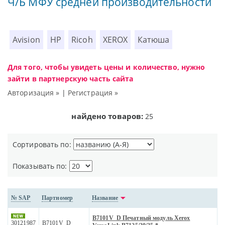
Ч/Б МФУ средней производительности
Avision
HP
Ricoh
XEROX
Катюша
Для того, чтобы увидеть цены и количество, нужно
зайти в партнерскую часть сайта
Авторизация »
|
Регистрация »
найдено товаров:
25
Сортировать по:
Показывать по:
№ SAP
Партномер
Название
B7101V_D Печатный модуль Xerox
30121987
B7101V_D