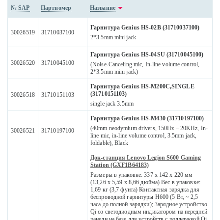
№ SAP
Партномер
Название
Гарнитура Genius HS-02B (31710037100)
30026519
31710037100
2*3.5mm mini jack
Гарнитура Genius HS-04SU (31710045100)
30026520
31710045100
(Noise-Canceling mic, In-line volume control,
2*3.5mm mini jack)
Гарнитура Genius HS-M200C,SINGLE
(31710151103)
30026518
31710151103
single jack 3.5mm
Гарнитура Genius HS-M430 (31710197100)
(40mm neodymium drivers, 150Hz – 20KHz, In-
30026521
31710197100
line mic, in-line volume control, 3.5mm jack,
foldable), Black
Док-станция Lenovo Legion S600 Gaming
Station (GXF1B64183)
Размеры в упаковке: 337 x 142 x 220 мм
(13,26 x 5,59 x 8,66 дюйма) Вес в упаковке:
1,69 кг (3,7 фунта) Контактная зарядка для
беспроводной гарнитуры H600 (5 Вт, ~ 2,5
часа до полной зарядки); Зарядное устройство
Qi со светодиодным индикатором на передней
панели на базе для устройств с поддержкой Qi