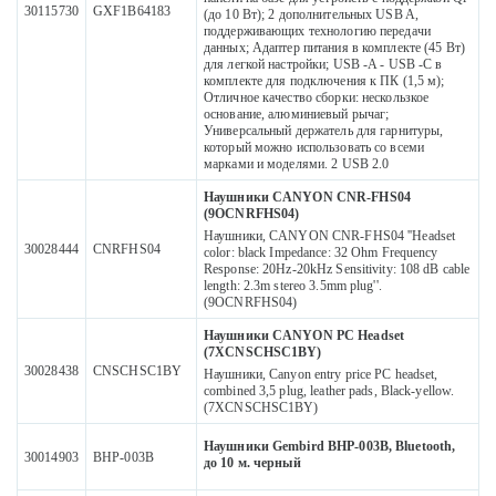
30115730
GXF1B64183
(до 10 Вт); 2 дополнительных USB A,
поддерживающих технологию передачи
данных; Адаптер питания в комплекте (45 Вт)
для легкой настройки; USB -A - USB -C в
комплекте для подключения к ПК (1,5 м);
Отличное качество сборки: нескользкое
основание, алюминиевый рычаг;
Универсальный держатель для гарнитуры,
который можно использовать со всеми
марками и моделями. 2 USB 2.0
Наушники CANYON CNR-FHS04
(9OCNRFHS04)
Наушники, CANYON CNR-FHS04 ''Headset
30028444
CNRFHS04
color: black Impedance: 32 Ohm Frequency
Response: 20Hz-20kHz Sensitivity: 108 dB cable
length: 2.3m stereo 3.5mm plug''.
(9OCNRFHS04)
Наушники CANYON PC Headset
(7XCNSCHSC1BY)
30028438
CNSCHSC1BY
Наушники, Canyon entry price PC headset,
combined 3,5 plug, leather pads, Black-yellow.
(7XCNSCHSC1BY)
Наушники Gembird BHP-003B, Bluetooth,
30014903
BHP-003B
до 10 м. черный