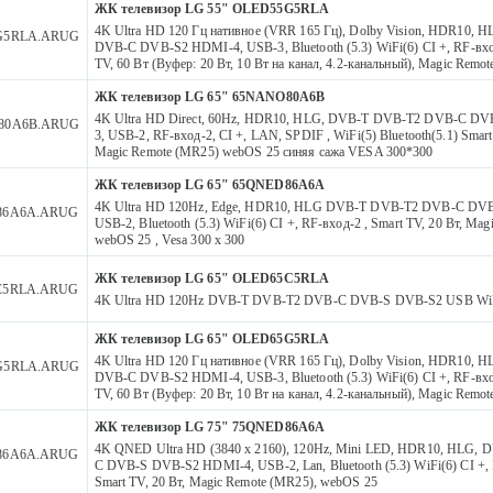
ЖК телевизор LG 55" OLED55G5RLA
4K Ultra HD 120 Гц нативное (VRR 165 Гц), Dolby Vision, HDR10,
G5RLA.ARUG
DVB-C DVB-S2 HDMI-4, USB-3, Bluetooth (5.3) WiFi(6) CI +, RF-вхо
TV, 60 Вт (Вуфер: 20 Вт, 10 Вт на канал, 4.2-канальный), Magic Rem
ЖК телевизор LG 65" 65NANO80A6B
4K Ultra HD Direct, 60Hz, HDR10, HLG, DVB-T DVB-T2 DVB-C D
80A6B.ARUG
3, USB-2, RF-вход-2, CI +, LAN, SPDIF , WiFi(5) Bluetooth(5.1) Smart
Magic Remote (MR25) webOS 25 синяя сажа VESA 300*300
ЖК телевизор LG 65" 65QNED86A6A
4K Ultra HD 120Hz, Edge, HDR10, HLG DVB-T DVB-T2 DVB-C DV
86A6A.ARUG
USB-2, Bluetooth (5.3) WiFi(6) CI +, RF-вход-2 , Smart TV, 20 Вт, Ma
webOS 25 , Vesa 300 x 300
ЖК телевизор LG 65" OLED65C5RLA
C5RLA.ARUG
4K Ultra HD 120Hz DVB-T DVB-T2 DVB-C DVB-S DVB-S2 USB WiF
ЖК телевизор LG 65" OLED65G5RLA
4K Ultra HD 120 Гц нативное (VRR 165 Гц), Dolby Vision, HDR10,
G5RLA.ARUG
DVB-C DVB-S2 HDMI-4, USB-3, Bluetooth (5.3) WiFi(6) CI +, RF-вхо
TV, 60 Вт (Вуфер: 20 Вт, 10 Вт на канал, 4.2-канальный), Magic Rem
ЖК телевизор LG 75" 75QNED86A6A
4K QNED Ultra HD (3840 x 2160), 120Hz, Mini LED, HDR10, HLG,
86A6A.ARUG
C DVB-S DVB-S2 HDMI-4, USB-2, Lan, Bluetooth (5.3) WiFi(6) CI +, 
Smart TV, 20 Вт, Magic Remote (MR25), webOS 25