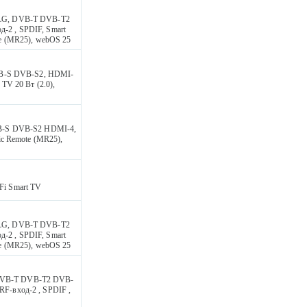
 HLG, DVB-T DVB-T2
д-2 , SPDIF, Smart
ote (MR25), webOS 25
VB-S DVB-S2, HDMI-
 TV 20 Вт (2.0),
B-S DVB-S2 HDMI-4,
gic Remote (MR25),
i Smart TV
 HLG, DVB-T DVB-T2
д-2 , SPDIF, Smart
ote (MR25), webOS 25
 DVB-T DVB-T2 DVB-
RF-вход-2 , SPDIF ,