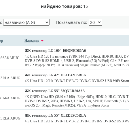
найдено товаров:
15
о:
Показывать по:
ер
Название
ЖК телевизор LG 100" 100QNED86A6
4K Ultra HD 120 Гц нативное (VRR 144 Гц), Direct, HDR10, HLG,
D86A6.ARUG
DVB-S DVB-S2 HDMI-4, USB-2, Bluetooth (5.3) WiFi(6) CI +, RF-вход
Вт(2.2 Вуфер: 20 Вт, 10 Вт на канал) Magic Remote (MR25), webOS 2
ЖК телевизор LG 42" OLED42C5RLA
C5RLA.ARUG
4K Ultra HD 120Hz DVB-T DVB-T2 DVB-C DVB-S2 USB WiFi Smar
ЖК телевизор LG 55" 55QNED80A6A
4K QNED Ultra HD (3840 x 2160) , Edge, 60Гц, HDR10, HLG, DVB
80A6A.ARUG
DVB-S DVB-S2, 20Вт, HDMI-3, USB-2, Lan, SPDIF, Bluetooth (5.1), Wi
webOS 25 , Magic Remote (MR25), VESA . глубина 30мм
ЖК телевизор LG 55" OLED55C5RLA
C5RLA.ARUG
4K Ultra HD 120Hz DVB-T DVB-T2 DVB-C DVB-S DVB-S2 USB WiF