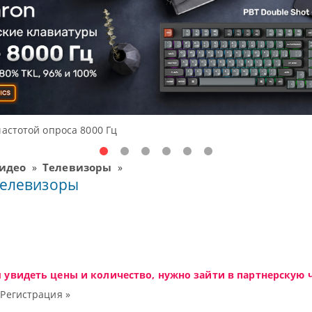
ные решения начального уровня, новые мониторы Oceanview.
Видео
Телевизоры
»
»
Телевизоры
ы увидеть цены и количество, нужно зайти в партнерскую ч
|
Регистрация »