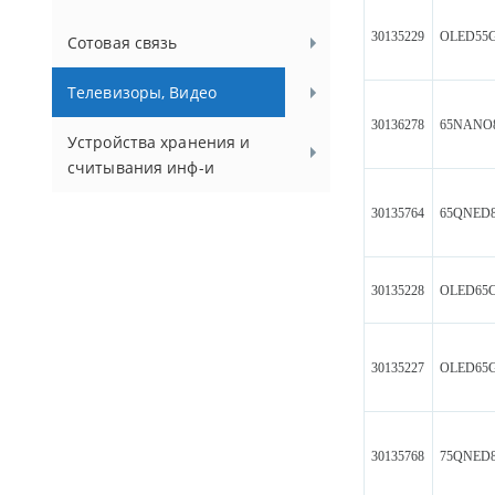
30135229
OLED55
Сотовая связь
Телевизоры, Видео
30136278
65NANO
Устройства хранения и
считывания инф-и
30135764
65QNED
30135228
OLED65
30135227
OLED65
30135768
75QNED