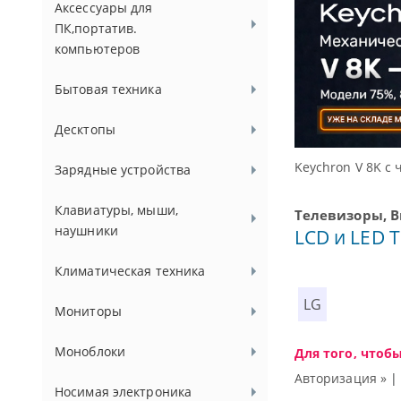
Аксессуары для
ПК,портатив.
компьютеров
Бытовая техника
Десктопы
ц
Доступ
Зарядные устройства
Клавиатуры, мыши,
Телевизоры, 
наушники
LCD и LED 
Климатическая техника
LG
Мониторы
Моноблоки
Для того, чтоб
Авторизация »
Носимая электроника