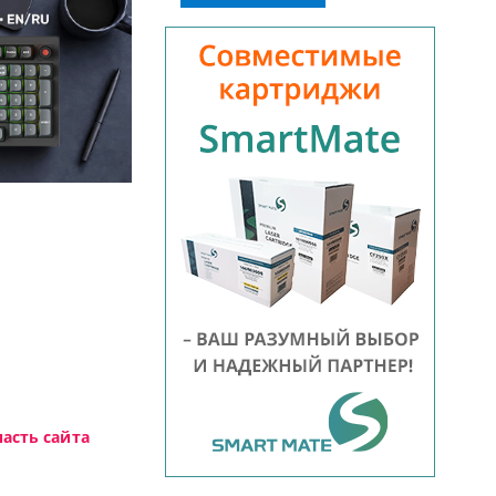
Высокотехнологичная игровая пер
асть сайта