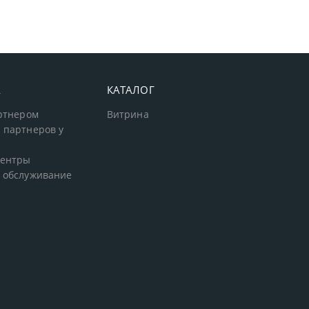
А
КАТАЛОГ
артнером
Витрина
 партнеров у
центры
 обслуживание