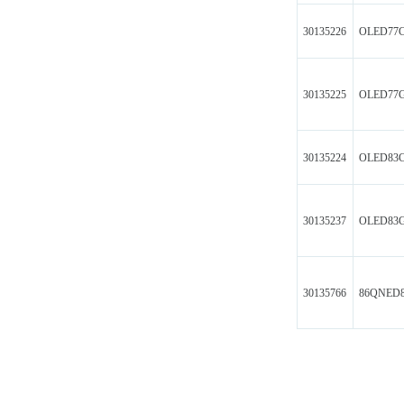
30135226
OLED77
30135225
OLED77
30135224
OLED83
30135237
OLED83
30135766
86QNED