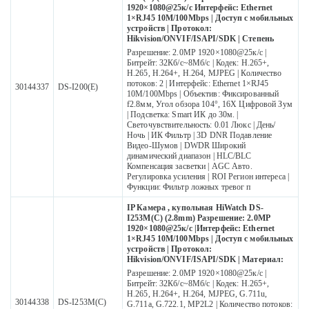
1920×1080@25к/с Интерфейс: Ethernet
1×RJ45 10M/100Mbps | Доступ с мобильных
устройств | Протокол:
Hikvision/ONVIF/ISAPI/SDK | Степень
Разрешение: 2.0МР 1920×1080@25к/с |
Битрейт: 32Кб/с~8Мб/с | Кодек: H.265+,
H.265, H.264+, H.264, MJPEG | Количество
потоков: 2 | Интерфейс: Ethernet 1×RJ45
30144337
DS-I200(E)
10M/100Mbps | Объектив: Фиксированный
f2.8мм, Угол обзора 104°, 16X Цифровой Зум
| Подсветка: Smart ИК до 30м. |
Светочувствительность: 0.01 Люкс | День/
Ночь | ИК Фильтр | 3D DNR Подавление
Видео-Шумов | DWDR Широкий
динамический диапазон | HLC/BLC
Компенсация засветки | AGC Авто.
Регулировка усиления | ROI Регион интереса |
Функции: Фильтр ложных тревог п
IP Камера , купольная HiWatch DS-
I253M(C) (2.8mm) Разрешение: 2.0МР
1920×1080@25к/с |Интерфейс: Ethernet
1×RJ45 10M/100Mbps | Доступ с мобильных
устройств | Протокол:
Hikvision/ONVIF/ISAPI/SDK | Материал:
Разрешение: 2.0МР 1920×1080@25к/с |
Битрейт: 32Кб/с~8Мб/с | Кодек: H.265+,
H.265, H.264+, H.264, MJPEG, G.711u,
30144338
DS-I253M(C)
G.711a, G.722.1, MP2L2 | Количество потоков: