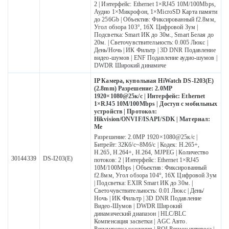
2 | Интерфейс: Ethernet 1×RJ45 10M/100Mbps,
Аудио 1×Микрофон, 1×MicroSD Карта памяти
до 256Gb | Объектив: Фиксированный f2.8мм,
Угол обзора 103°, 16X Цифровой Зум |
Подсветка: Smart ИК до 30м., Smart Белая до
20м. | Светочувствительность: 0.005 Люкс |
День/Ночь | ИК Фильтр | 3D DNR Подавление
видео-шумов | ENF Подавление аудио-шумов |
DWDR Широкий динамиче
IP Камера, купольная HiWatch DS-I203(E)
(2.8mm) Разрешение: 2.0МР
1920×1080@25к/с | Интерфейс: Ethernet
1×RJ45 10M/100Mbps | Доступ с мобильных
устройств | Протокол:
Hikvision/ONVIF/ISAPI/SDK | Материал:
Ме
Разрешение: 2.0МР 1920×1080@25к/с |
Битрейт: 32Кб/с~8Мб/с | Кодек: H.265+,
H.265, H.264+, H.264, MJPEG | Количество
30144339
DS-I203(E)
потоков: 2 | Интерфейс: Ethernet 1×RJ45
10M/100Mbps | Объектив: Фиксированный
f2.8мм, Угол обзора 104°, 16X Цифровой Зум
| Подсветка: EXIR Smart ИК до 30м. |
Светочувствительность: 0.01 Люкс | День/
Ночь | ИК Фильтр | 3D DNR Подавление
Видео-Шумов | DWDR Широкий
динамический диапазон | HLC/BLC
Компенсация засветки | AGC Авто.