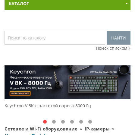
КАТАЛОГ
НАЙТИ
Поиск списком »
Keychron V 8K с частотой опроса 8000 Гц
Д
O
Сетевое и Wi-Fi оборудование
IP-камеры
»
»