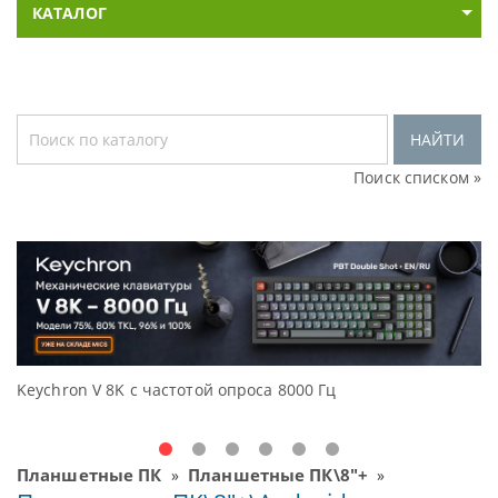
КАТАЛОГ
НАЙТИ
Поиск списком »
Keychron V 8K с частотой опроса 8000 Гц
Д
O
Планшетные ПК
Планшетные ПК\8"+
»
»