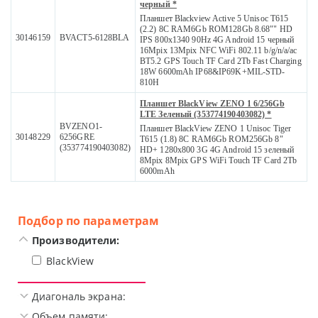
черный *
Планшет Blackview Active 5 Unisoc T615
(2.2) 8C RAM6Gb ROM128Gb 8.68"" HD
30146159
BVACT5-6128BLA
IPS 800x1340 90Hz 4G Android 15 черный
16Mpix 13Mpix NFC WiFi 802.11 b/g/n/a/ac
BT5.2 GPS Touch TF Card 2Tb Fast Charging
18W 6600mAh IP68&IP69K+MIL-STD-
810H
Планшет BlackView ZENO 1 6/256Gb
LTE Зеленый (353774190403082) *
BVZENO1-
Планшет BlackView ZENO 1 Unisoc Tiger
30148229
6256GRE
T615 (1.8) 8C RAM6Gb ROM256Gb 8"
(353774190403082)
HD+ 1280x800 3G 4G Android 15 зеленый
8Mpix 8Mpix GPS WiFi Touch TF Card 2Tb
6000mAh
Подбор по параметрам
Производители:
BlackView
Диагональ экрана:
Объем памяти: