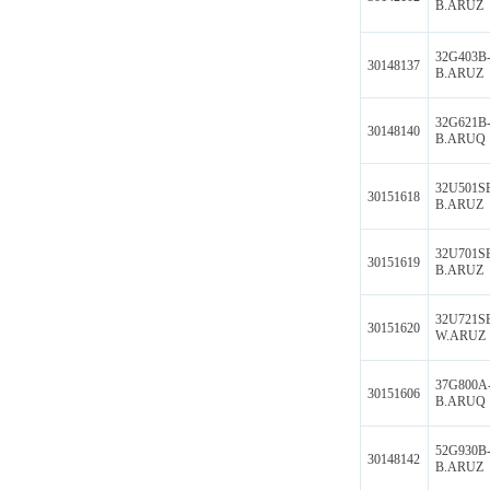
B.ARUZ
32G403B
30148137
B.ARUZ
32G621B
30148140
B.ARUQ
32U501S
30151618
B.ARUZ
32U701S
30151619
B.ARUZ
32U721S
30151620
W.ARUZ
37G800A
30151606
B.ARUQ
52G930B
30148142
B.ARUZ