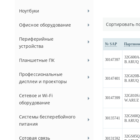
Ноутбуки
Сортировать п
Офисное оборудование
Периферийные
№ SAP
Партном
устройства
32G600A
Планшетные ПК
30147397
B.ARUQ
Профессиональные
32G620B
30147401
B.ARUQ
дисплеи и проекторы
Сетевое и Wi-Fi
32G810S
30147399
W.ARUZ
оборудование
32GS60Q
Системы бесперебойного
30135741
B.ARUQ
питания
32GS85Q
Сотовая связь
30131592