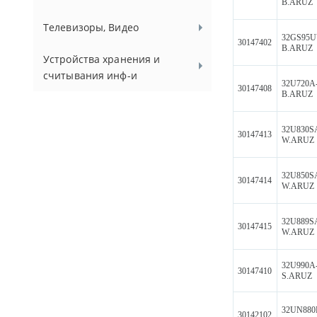
B.ARUZ
Телевизоры, Видео
32GS95U
30147402
B.ARUZ
Устройства хранения и
считывания инф-и
32U720A
30147408
B.ARUZ
32U830S
30147413
W.ARUZ
32U850S
30147414
W.ARUZ
32U889S
30147415
W.ARUZ
32U990A
30147410
S.ARUZ
32UN880
30142102