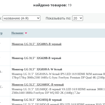
найдено товаров:
19
о:
Показывать по:
ер
Название
-
Монитор LG 31.5" 32G600A-B черный
-
Монитор LG 31.5" 32G620B-B черный
Монитор LG 31.5" 32G810SA-W белый
A-
Монитор LG 31.5" 32G810SA-W белый IPS LED 16:9 HDMI M/M матовая H
178гр/178гр 3840x2160 144Hz G-Sync FreeSync Premium DP Quad 4K (2160p
Монитор LG 31.5" 32GS60QC-B черный
C-
Монитор LG 31.5" 32GS60QC-B черный VA LED 16:9 HDMI матовая 3000:1 
2560x1440 180Hz FreeSync DP WQ HD 2K (1440p) 7.2кг
Монитор LG 31.5" 32GS85Q-B черный
-
Монитор LG 31.5" 32GS85Q-B черный IPS LED 16:9 HDMI матовая HAS 35