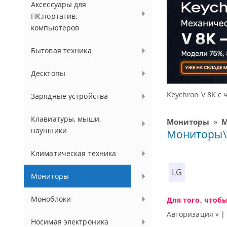
Аксессуары для
ПК,портатив.
компьютеров
Бытовая техника
Десктопы
частотой опроса 8000 Гц
Зарядные устройства
Клавиатуры, мыши,
Мониторы
М
»
наушники
Мониторы\3
Климатическая техника
LG
Мониторы
Моноблоки
Для того, чтоб
Авторизация »
Носимая электроника