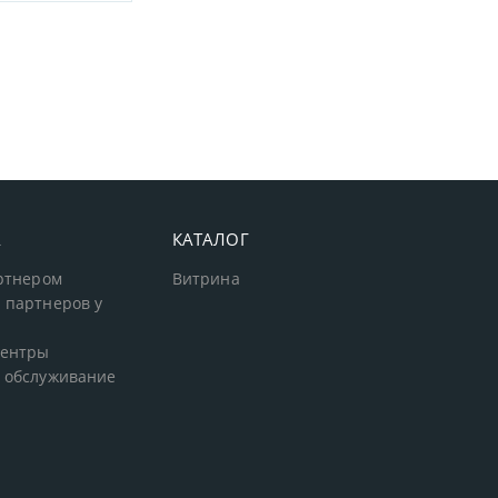
А
КАТАЛОГ
артнером
Витрина
 партнеров у
центры
 обслуживание