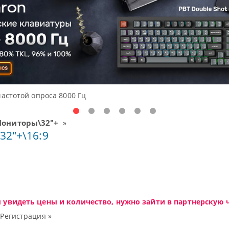
Доступные решения начального уровня, новы
ониторы\32"+
»
2"+\16:9
ы увидеть цены и количество, нужно зайти в партнерскую ч
|
Регистрация »