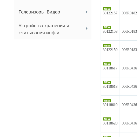
Телевизоры, Видео
30122157
006R018
Устройства хранения и
30122158
006R018
считывания инф-и
30122159
006R018
30118617
006R043
30118618
006R043
30118619
006R043
30118620
006R043