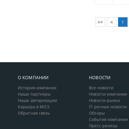
««
«
1
О КОМПАНИИ
НОВОСТИ
История компании
Все новости
Наши партнеры
Новости компании
Наши авторизации
Новости рынка
Карьера в MICS
IT-ресные новости
Обратная связь
Обзоры
События компании
Пресс-релизы