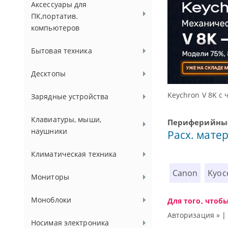
Аксессуары для
ПК,портатив.
компьютеров
Бытовая техника
Десктопы
Keychron V 8K с частотой опроса 8000 Гц
Зарядные устройства
Клавиатуры, мыши,
Периферийные
наушники
Расх. мате
Климатическая техника
Canon
Kyoc
Мониторы
Моноблоки
Для того, чтоб
Авторизация »
Носимая электроника