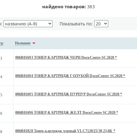
найдено товаров:
383
о:
Показывать по:
ер
Название
006R01693 ТОНЕР-КАРТРИДЖ ЧЕРН DocuCentre SC2020 *
93
006R01694 ТОНЕР-КАРТРИДЖ ГОЛУБОЙ DocuCentre SC2020 *
94
006R01695 ТОНЕР-КАРТРИДЖ ПУРПУР DocuCentre SC2020 *
95
006R01696 ТОНЕР-КАРТРИДЖ ЖЕЛТ DocuCentre SC2020 *
96
006R01828 Тонер-картридж черный VLC7120/25/30 23,6К *
28