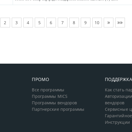
»
»»
2
3
4
5
6
7
8
9
10
ПРОМО
ПОДДЕРЖК
Все программы
Как стать п
Программы MICS
Авторизации
Программы вендоров
вендоров
Партнерские программы
Сервисные 
Гарантийное
Инструкции