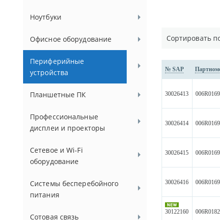
Ноутбуки
Сортировать п
Офисное оборудование
Периферийные
№ SAP
Партном
устройства
Планшетные ПК
30026413
006R016
Профессиональные
30026414
006R016
дисплеи и проекторы
Сетевое и Wi-Fi
30026415
006R016
оборудование
30026416
006R016
Системы бесперебойного
питания
30122160
006R018
Сотовая связь