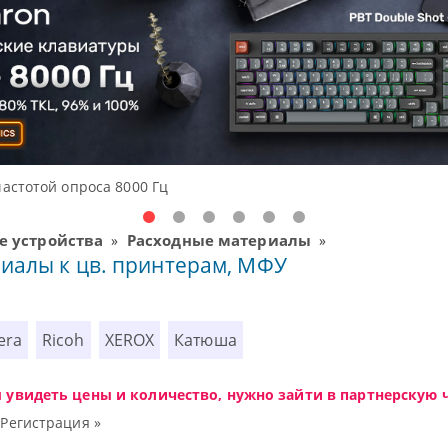
Доступные 
 устройства
Расходные материалы
»
»
риалы к цв. принтерам, МФУ
era
Ricoh
XEROX
Катюша
ы увидеть цены и количество, нужно зайти в партнерскую ч
|
Регистрация »