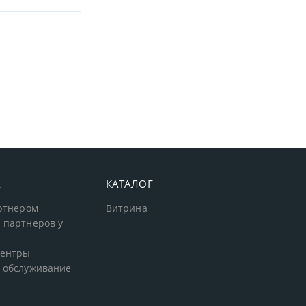
А
КАТАЛОГ
артнером
Витрина
 партнеров у
центры
 обслуживание