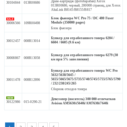
Драм-картридж (фотобарабан) Xerox
30104844
013R00686
013R00686, черный, 200000 страниц, для Xerox
AltaLink B8145/B8155/B817
Блок фьюзера WC Pro 75 / DC 480 Fuser
Module (350000 pages)
30006566
109R00498
Блок фьюзера
Бункер для отработанного тонера 6204 /
30012457
008R13014
6604 / 6605 (9.6 км)
Бункер для отработанного тонера 6279 (30
30008867
008R13058
км при 5% заполнении)
Бункер для отработанного тонера WC Pro
5632/5638/5645 /
5655/5665/5675/5735/5740/5745/5755/5765/5790
30011478
008R12896
/ 232/238/245/265
Сборник отходов тонера
Девелопер (носитель) 300 000 отпечатков
30122986
015-0290-21
Avision AM5630i/5640i/AM7630i/7640i