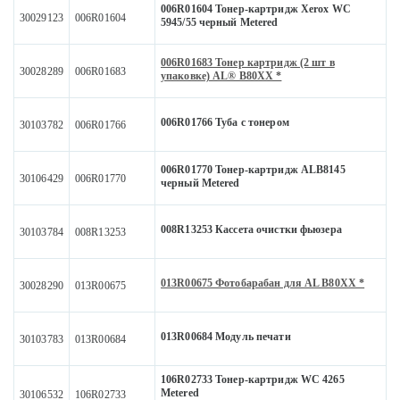
006R01604 Тонер-картридж Xerox WC
30029123
006R01604
5945/55 черный Metered
006R01683 Тонер картридж (2 шт в
30028289
006R01683
упаковке) AL® B80XX *
006R01766 Туба с тонером
30103782
006R01766
006R01770 Тонер-картридж ALB8145
30106429
006R01770
черный Metered
008R13253 Кассета очистки фьюзера
30103784
008R13253
013R00675 Фотобарабан для AL B80XX *
30028290
013R00675
013R00684 Модуль печати
30103783
013R00684
106R02733 Тонер-картридж WC 4265
Metered
30106532
106R02733