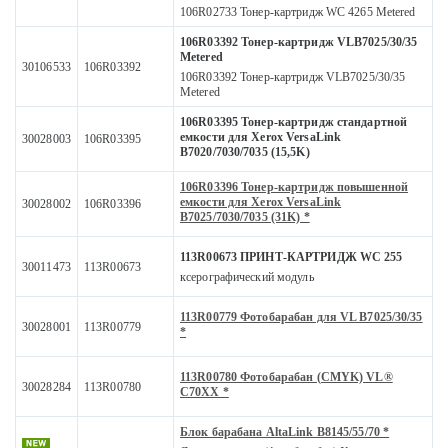
106R02733 Тонер-картридж WC 4265 Metered
106R03392 Тонер-картридж VLB7025/30/35
Metered
30106533
106R03392
106R03392 Тонер-картридж VLB7025/30/35
Metered
106R03395 Тонер-картридж стандартной
емкости для Xerox VersaLink
30028003
106R03395
B7020/7030/7035 (15,5K)
106R03396 Тонер-картридж повышенной
емкости для Xerox VersaLink
30028002
106R03396
B7025/7030/7035 (31K) *
113R00673 ПРИНТ-КАРТРИДЖ WC 255
30011473
113R00673
ксерографический модуль
113R00779 Фотобарабан для VL B7025/30/35
30028001
113R00779
*
113R00780 Фотобарабан (CMYK) VL®
30028284
113R00780
C70XX *
Блок барабана AltaLink B8145/55/70 *