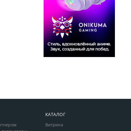
А
КАТАЛОГ
артнером
Витрина