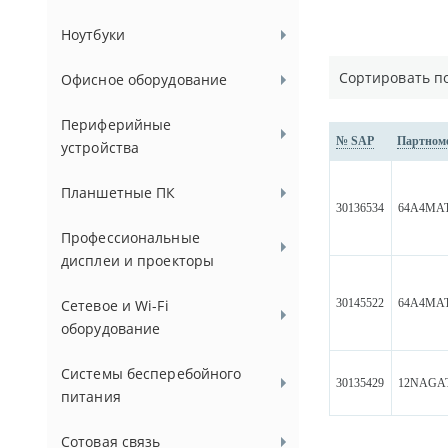
Ноутбуки
Сортировать п
Офисное оборудование
Периферийные
№ SAP
Партном
устройства
Планшетные ПК
30136534
64A4MA
Профессиональные
дисплеи и проекторы
30145522
64A4MA
Сетевое и Wi-Fi
оборудование
Системы бесперебойного
30135429
12NAGA
питания
Сотовая связь