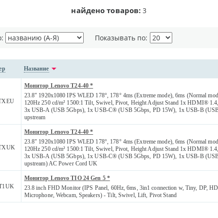
найдено товаров:
3
о:
Показывать по:
ер
Название
Монитор Lenovo T24-40 *
23.8" 1920x1080 IPS WLED 178°, 178° 4ms (Extreme mode), 6ms (Normal mode
TXEU
120Hz 250 cd/m² 1500:1 Tilt, Swivel, Pivot, Height Adjust Stand 1x HDMI® 1.
3x USB-A (USB 5Gbps), 1x USB-C® (USB 5Gbps, PD 15W), 1x USB-B (US
upstream
Монитор Lenovo T24-40 *
23.8" 1920x1080 IPS WLED 178°, 178° 4ms (Extreme mode), 6ms (Normal mode
TXUK
120Hz 250 cd/m² 1500:1 Tilt, Swivel, Pivot, Height Adjust Stand 1x HDMI® 1.
3x USB-A (USB 5Gbps), 1x USB-C® (USB 5Gbps, PD 15W), 1x USB-B (US
upstream) AC Power Cord UK
Монитор Lenovo TIO 24 Gen 5 *
T1UK
23.8 inch FHD Monitor (IPS Panel, 60Hz, 6ms, 3in1 connection w, Tiny, DP, 
Microphone, Webcam, Speakers) - Tilt, Swivel, Lift, Pivot Stand