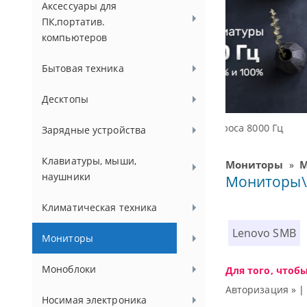
Аксессуары для
ПК,портатив.
компьютеров
Бытовая техника
Десктопы
Доступные ре
Зарядные устройства
Клавиатуры, мыши,
Мониторы
М
»
наушники
Мониторы\2
Климатическая техника
Lenovo SMB
Мониторы
Моноблоки
Для того, чтоб
Авторизация »
Носимая электроника