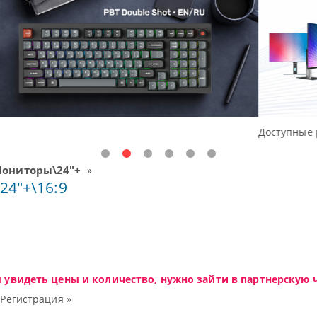
шения начального уровня, новые мониторы Oceanview.
ониторы\24"+
»
4"+\16:9
ы увидеть цены и количество, нужно зайти в партнерскую ч
|
Регистрация »