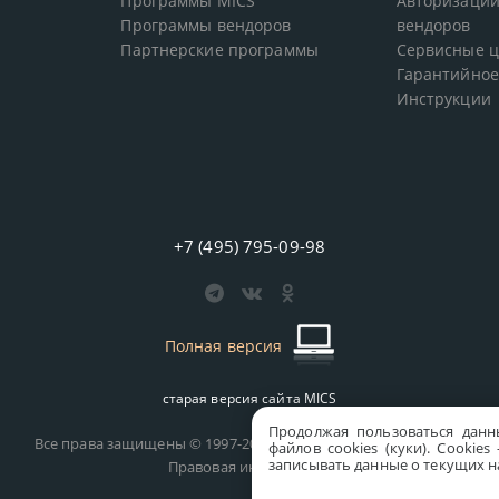
Программы MICS
Авторизации
Программы вендоров
вендоров
Партнерские программы
Сервисные 
Гарантийное
Инструкции
+7 (495) 795-09-98
Полная версия
старая версия сайта
MICS
Продолжая пользоваться данн
Все права защищены © 1997-2026 MICS Distribution Company
файлов cookies (куки). Сookie
записывать данные о текущих на
Правовая информация