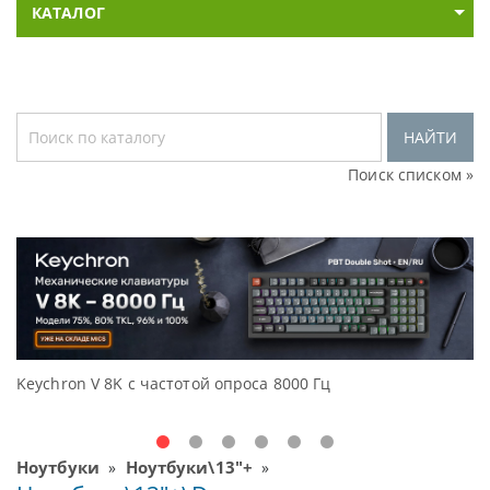
КАТАЛОГ
НАЙТИ
Поиск списком »
Keychron V 8K с частотой опроса 8000 Гц
Дос
Oce
Ноутбуки
Ноутбуки\13"+
»
»