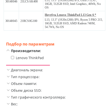
L13, 13.3" (1920x1200) IPS, Ultra 5 125U,
30148046
21LCSAK400
16GB, 512GB SSD, Intel Graphics, 46Wh, No
OS
Ноутбук Lenovo ThinkPad L13 Gen 6 *
L13, 13.3" (1920x1200) IPS, Ryzen 5 PRO 215,
30148045
21RCS0G100
16GB, 512GB SSD, AMD Radeon 740M,
54.7Wh, No OS
Подбор по параметрам
Производители:
Lenovo ThinkPad
Диагональ экрана:
Тип процессора:
Объем памяти:
Объем диска SSD:
Тип графического контроллера:
Вес: