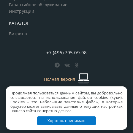
Гарантийное обслуживание
Инструкции
КАТАЛОГ
Витрина
+7 (495) 795-09-98
Полная версия
Продолжая пользоваться данным сайтом, вы добровольно
старая версия сайта
MICS
соглашаетесь на использование файлов cookies (куки).
Сookies – это небольшие текстовые файлы, в которые
Все права защищены © 1997-2026 MICS Distribution Company
браузер может записывать данные о текущих настройках
нашего сайта конкретно для вас.
Правовая информация
Хорошо, принимаю