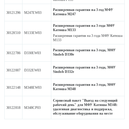
Расширенная гарантия на 3 год МФУ
30121296
M247EW03
Катюша М247
Расширенная гарантия на 3 года МФУ
Катюша М133
30128510
M133EW03
Расширенная гарантия на 3 года МФУ Катюша
М133
Расширенная гарантия на 3 года, МФУ
30122786
D330EW03
Sindoh D330e
Расширенная гарантия на 3 года, МФУ
30122007
D332EW03
Sindoh D332e
Расширенная гарантия на 3 года, МФУ
30122148
M348EW03
Катюша М348
Сервисный пакет "Выезд на следующий
рабочий день" для МФУ Катюша М348:
30122818
M348CP03
удаленная диагностика и поддержка,
обслуживание оборудования на месте