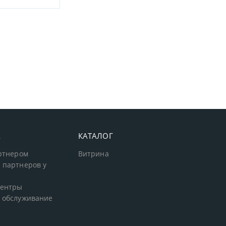
А
КАТАЛОГ
артнером
Витрина
 партнеров у
центры
 обслуживание