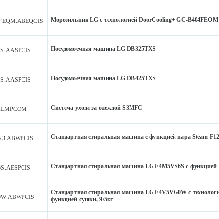
Морозильник LG с технологией DoorCooling+ GC-B404FEQM
4FEQM.ABEQCIS
Посудомоечная машина LG DB325TXS
S.AASPCIS
Посудомоечная машина LG DB425TXS
S.AASPCIS
Система ухода за одеждой S3MFC
ALMPCOM
Стандартная стиральная машина c функцией пара Steam F1
S3.ABWPCIS
Стандартная стиральная машина LG F4M5VS6S c функцией п
S.AESPCIS
Стандартная стиральная машина LG F4V5VG0W с технологи
0W.ABWPCIS
функцией сушки, 9/5кг