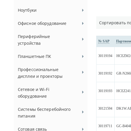
Ноутбуки
Сортировать п
Офисное оборудование
Периферийные
№ SAP
Партном
устройства
Планшетные ПК
30119194
HCEZM2
Профессиональные
30119192
GR-N266
дисплеи и проекторы
Сетевое и Wi-Fi
30119193
HCEZ241
оборудование
30121594
DK1W.
Системы бесперебойного
питания
30119711
GC-B40
Сотовая связь