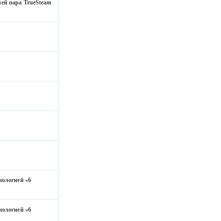
ей пара TrueSteam
ологией «6
ологией «6