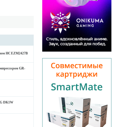
еклом HCEZM2427B
мпрессором GR-
 LG DK1W