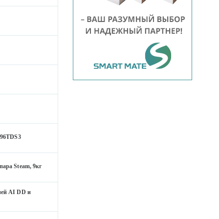
296TDS3
ара Steam, 9кг
ей AI DD и