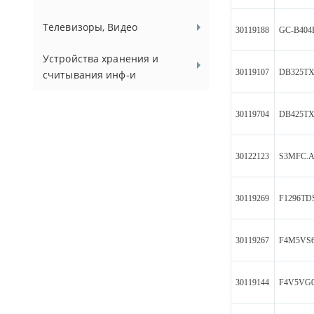
Телевизоры, Видео
30119188
GC-B40
Устройства хранения и
30119107
DB325TX
считывания инф-и
30119704
DB425TX
30122123
S3MFC.
30119269
F1296TD
30119267
F4M5VS6
30119144
F4V5VG