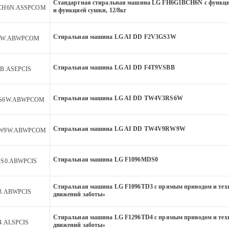
Стандартная стиральная машина LG FH6G1BCH6N c функци
CH6N.ASSPCOM
и функцией сушки, 12/8кг
Стиральная машина LG AI DD F2V3GS3W
3W.ABWPCOM
Стиральная машина LG AI DD F4T9VSBB
B.ASEPCIS
Стиральная машина LG AI DD TW4V3RS6W
S6W.ABWPCOM
Стиральная машина LG AI DD TW4V9RW9W
W9W.ABWPCOM
Стиральная машина LG F1096MDS0
DS0.ABWPCIS
Стиральная машина LG F1096TD3 c прямым приводом и техн
3.ABWPCIS
движений заботы»
Стиральная машина LG F1296TD4 с прямым приводом и техн
4.ALSPCIS
движений заботы»