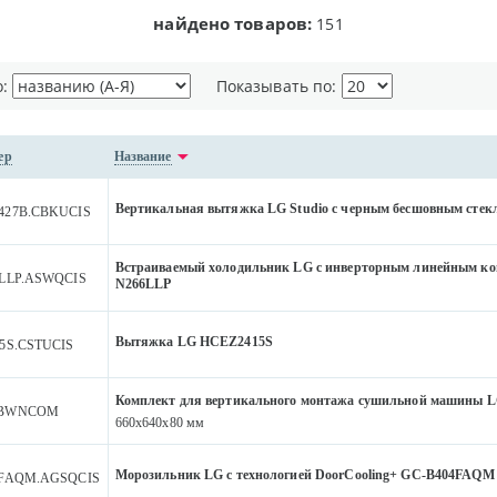
найдено товаров:
151
о:
Показывать по:
ер
Название
Вертикальная вытяжка LG Studio с черным бесшовным ст
427B.CBKUCIS
Встраиваемый холодильник LG c инверторным линейным ко
LLP.ASWQCIS
N266LLP
Вытяжка LG HCEZ2415S
5S.CSTUCIS
Комплект для вертикального монтажа сушильной машины
ABWNCOM
660х640х80 мм
Морозильник LG с технологией DoorCooling+ GC-B404FAQM
4FAQM.AGSQCIS