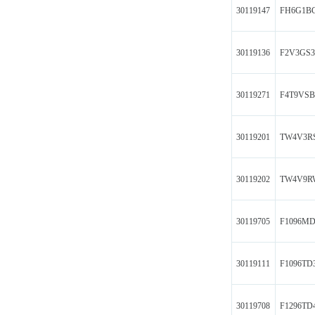
30119147
FH6G1B
30119136
F2V3GS
30119271
F4T9VSB
30119201
TW4V3R
30119202
TW4V9R
30119705
F1096M
30119111
F1096TD
30119708
F1296TD