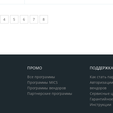
4
5
6
7
8
ПРОМО
ПОДДЕРЖК
Все программы
Как стать п
Программы MICS
Авторизации
Программы вендоров
вендоров
Партнерские программы
Сервисные 
Гарантийное
Инструкции