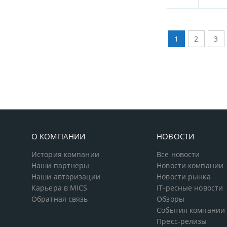
1
2
3
О КОМПАНИИ
НОВОСТИ
История компании
Все новости
Наши партнеры
Новости компании
Наши авторизации
Новости рынка
Карьера в MICS
IT-ресные новости
Обратная связь
Обзоры
События компании
Пресс-релизы