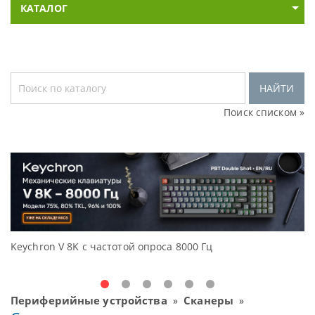
КАТАЛОГ
НАЙТИ
Поиск списком »
Keychron V 8K с частотой опроса 8000 Гц
Д
O
Периферийные устройства
Сканеры
»
»