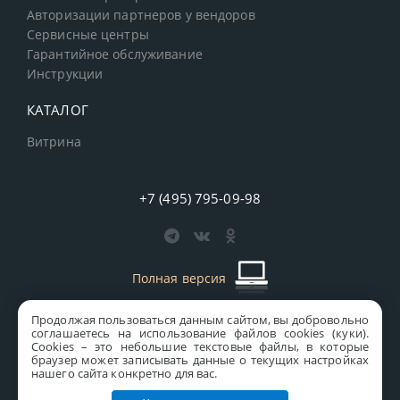
Авторизации партнеров у вендоров
Сервисные центры
Гарантийное обслуживание
Инструкции
КАТАЛОГ
Витрина
+7 (495) 795-09-98
Полная версия
Продолжая пользоваться данным сайтом, вы добровольно
старая версия сайта
MICS
соглашаетесь на использование файлов cookies (куки).
Сookies – это небольшие текстовые файлы, в которые
Все права защищены © 1997-2026 MICS Distribution Company
браузер может записывать данные о текущих настройках
нашего сайта конкретно для вас.
Правовая информация