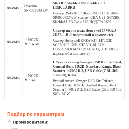
S07ZBR Shielded USB Cable БЕЗ
DS4608-
ПОДСТАВКИ
30149450
SR7U2100AZW
Сканер DS4608-SR Black USB KIT: DS4608-
SR00007ZZWW Scanner, CBA-U21- S07ZBR
Shielded USB Cable БЕЗ ПОДСТАВКИ
Сканер штрих кода Honeywell 1470G2D-
2USB-1-R (с подставкой в комплекте)
1470G2D-
Сканер Honeywell EMEA KIT, 1470G2D
30149451
2USB-1-R
SCANNER USB, STAND, BLACK
CUSTOMER MATERIAL NO:Q00315805 (с
подставкой в комплекте)
СРучной сканер Voyager USB Kit: Tethered,
General Duty, 1D/2D, Standard Range, Black
Scanner 1470G2D-2, USB Cable (CBL-500-
150-S00), ROW
1470G2D-
30149452
2USB-R
Ручной сканер Voyager USB Kit: Tethered,
General Duty, 1D/2D, Standard Range, Black
Scanner 1470G2D-2, USB Cable (CBL-500-150-
S00), ROW
Подбор по параметрам
Производители: