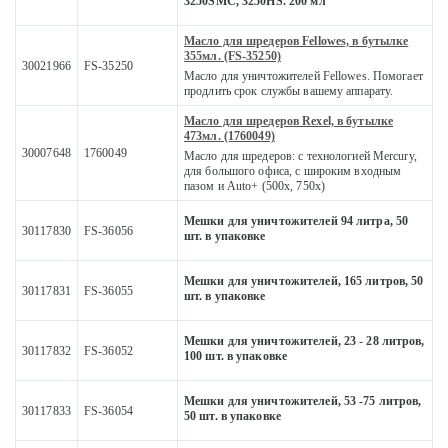
3250SMC, 3250HS. 200 мл
Масло для шредеров Fellowes, в бутылке
355мл. (FS-35250)
30021966
FS-35250
Масло для уничтожителей Fellowes. Помогает
продлить срок службы вашему аппарату.
Масло для шредеров Rexel, в бутылке
473мл. (1760049)
30007648
1760049
Масло для шредеров: с технологией Mercury,
для большого офиса, с широким входным
пазом и Auto+ (500x, 750x)
Мешки для уничтожителей 94 литра, 50
30117830
FS-36056
шт. в упаковке
Мешки для уничтожителей, 165 литров, 50
30117831
FS-36055
шт. в упаковке
Мешки для уничтожителей, 23 - 28 литров,
30117832
FS-36052
100 шт. в упаковке
Мешки для уничтожителей, 53 -75 литров,
30117833
FS-36054
50 шт. в упаковке