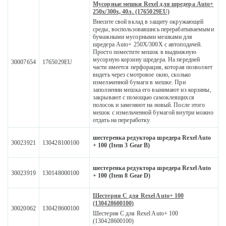
Мусорные мешки Rexel для шредера Auto+
250x/300x, 40л. (1765029EU)
Внесите свой вклад в защиту окружающей
среды, воспользовавшись перерабатываемыми
бумажными мусорными мешками для
шредера Auto+ 250X/300X с автоподачей.
Просто поместите мешок в выдвижную
мусорную корзину шредера. На передней
30007654
1765029EU
части имеется перфорация, которая позволяет
видеть через смотровое окно, сколько
измельченной бумаги в мешке. При
заполнении мешка его вынимают из корзины,
закрывают с помощью самоклеящихся
полосок и заменяют на новый. После этого
мешок с измельченной бумагой внутри можно
отдать на переработку.
шестеренка редуктора шредера Rexel Auto
30023921
130428100100
+ 100 (Item 3 Gear B)
шестеренка редуктора шредера Rexel Auto
30023919
130148000100
+ 100 (Item 8 Gear D)
Шестерня C для Rexel Auto+ 100
(130428600100)
30020062
130428600100
Шестерня C для Rexel Auto+ 100
(130428600100)