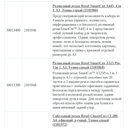
Роликовый резак Rexel SmartCut A445, 4 in
1, A3, Темно-серый (2101966)
Предусматривающий возможность выбора из
4 видов резки (прямого, волнистого,
перфорационного и бигового), роликовый
резакSmartCut™ A445 4 in 1 представляет
30013400
2101966
собой лучший выбор для творческих
профессионалов. Одним поворотом ручки
можно легко и безопасно менять лезвия
ножей, что позволяет изготовить карточки,
приглашения и папки с красивой отделкой
размером до А3.
Роликовый резак Rexel SmartCut A525 Pro,
3 in 1, A3, Темно-серый (2101968)
Роликовый резак SmartCut™ A525Pro 3 in 1
формата А3 с отрезной способностью 30
листов и 3 видами резки способен справиться
30013390
2101968
практически с любыми офисными заданиями.
Безопасно переключаться между прямой,
биговой и волновой резкой можно одним
поворотом ручки ножа. Для получения точной
обрезки используйте зажим для бумаги и
намагниченный задний упор.
Сабельный резак Rexel ClassicCut CL200,
A4, офисный, ручной, Темно-серый
(2101972)