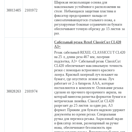
Широкая нескользящая основа для
максимально устойчивого расположения на
30013405
2101972
столе. Небъющаяся защитная пластина и
фиксатор предохраняют пальцы от
самозатачивающегося стального ножа, а
регулируемые боковые ограничители бумаги
обеспечивают точную обрезку до 15 листов за
раз.
Сабельный резак Rexel ClassicCut CL420
А3+
Резак сабельный REXEL CLASSICCUT CL420
на 25 л, длина реза 467 мм, лазерная
подсветка, А3+ Сабельный резак ClassicCut
CL420 обеспечивает максимальную точность
резки с помощью встроенного красного
лазера. Красный лазерный луч покажет на
бумаге, где опустится лезвие ножа. Луч
работает от 2-х батареек ААА, которые
поставляются в комплекте. Основание резака
30028263
2101974
сделано из прочного прозрачного акрила, на
который нанесена разметка форматов бумаги и
метрическая линейка. ClassicCut CL420
разрезает до 25 листов за один раз, А3
формат. Прижим для бумаги надежно удержит
документы во время резки. Специальная
ручка для переноса резака. Акриловый экран
и фиксатор лезвия, размещенный на ручке
ножа, обеспечивают безопасность при