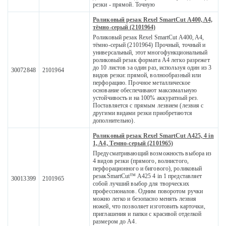
резки - прямой. Точную
Роликовый резак Rexel SmartCut A400, A4,
тёмно-серый (2101964)
Роликовый резак Rexel SmartCut A400, A4,
тёмно-серый (2101964) Прочный, точный и
универсальный, этот многофункциональный
роликовый резак формата A4 легко разрежет
до 10 листов за один раз, используя один из 3
30072848
2101964
видов резки: прямой, волнообразный или
перфорацию. Прочное металлическое
основание обеспечивают максимальную
устойчивость и на 100% аккуратный рез.
Поставляется с прямым лезвием (лезвия с
другими видами резки приобретаются
дополнительно).
Роликовый резак Rexel SmartCut A425, 4 in
1, A4, Темно-серый (2101965)
Предусматривающий возможность выбора из
4 видов резки (прямого, волнистого,
перфорационного и бигового), роликовый
резакSmartCut™ A425 4 in 1 представляет
30013399
2101965
собой лучший выбор для творческих
профессионалов. Одним поворотом ручки
можно легко и безопасно менять лезвия
ножей, что позволяет изготовить карточки,
приглашения и папки с красивой отделкой
размером до А4.