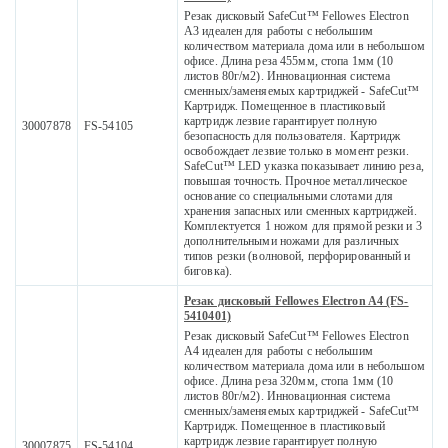
Резак дисковый SafeCut™ Fellowes Electron
A3 идеален для работы с небольшим
количеством материала дома или в небольшом
офисе. Длина реза 455мм, стопа 1мм (10
листов 80г/м2). Инновационная система
сменных/заменяемых картриджей - SafeCut™
Картридж. Помещенное в пластиковый
картридж лезвие гарантирует полную
30007878
FS-54105
безопасность для пользователя. Картридж
освобождает лезвие только в момент резки.
SafeCut™ LED указка показывает линию реза,
повышая точность. Прочное металлическое
основание со специальными слотами для
хранения запасных или сменных картриджей.
Комплектуется 1 ножом для прямой резки и 3
дополнительными ножами для различных
типов резки (волновой, перфорированный и
биговка).
Резак дисковый Fellowes Electron A4 (FS-
5410401)
Резак дисковый SafeCut™ Fellowes Electron
A4 идеален для работы с небольшим
количеством материала дома или в небольшом
офисе. Длина реза 320мм, стопа 1мм (10
листов 80г/м2). Инновационная система
сменных/заменяемых картриджей - SafeCut™
Картридж. Помещенное в пластиковый
картридж лезвие гарантирует полную
30007875
FS-54104