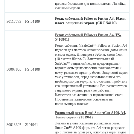
циклом безопасно для пользователя. Линейка,
сменный марзан.
Резак сабельный Fellowes Fusion A3, 10лст.,
30117773
FS-54109
пласт. защитный экран. (CRC 54109)
Резак сабельный Fellowes Fusion A4 (FS-
5410801)
Резак сабельный SafeCut™ Fellowes Fusion A4
идеален для частого использования дома или в
малом офисе. Длина реза 320мм, стопа 1мм
(10 листов 80гр/м2). Запатентованный
SafeCut™ защитный экран предотвращает
вероятность прикосновения пользователя к
30007865
FS-54108
ножу резака во время работы. Защитный экран
уже установлен, перед использованием его
необходимо развернуть, что снимает проблему
его неправильной установки. Без развернутого
защитного экрана, резак не работает.
Качественные лезвия из нержавеющей стали.
Прочное металлическое основание на
нескользящих ножках.
Роликовый резак Rexel SmartCut A100, A4,
Темно-серый (2101961)
Легкий и универсальный роликовый резак
30013397
2101961
SmartCut™ A100 формата A4 легко разрежет
до 5 листов за один раз, используя один видов