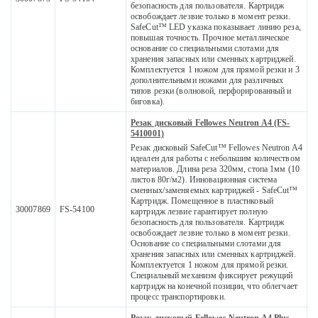
безопасность для пользователя. Картридж
освобождает лезвие только в момент резки.
SafeCut™ LED указка показывает линию реза,
повышая точность. Прочное металлическое
основание со специальными слотами для
хранения запасных или сменных картриджей.
Комплектуется 1 ножом для прямой резки и 3
дополнительными ножами для различных
типов резки (волновой, перфорированный и
биговка).
Резак дисковый Fellowes Neutron A4 (FS-
5410001)
Резак дисковый SafeCut™ Fellowes Neutron A4
идеален для работы с небольшим количеством
материалов. Длина реза 320мм, стопа 1мм (10
листов 80г/м2). Инновационная система
сменных/заменяемых картриджей - SafeCut™
Картридж. Помещенное в пластиковый
30007869
FS-54100
картридж лезвие гарантирует полную
безопасность для пользователя. Картридж
освобождает лезвие только в момент резки.
Основание со специальными слотами для
хранения запасных или сменных картриджей.
Комплектуется 1 ножом для прямой резки.
Специальный механизм фиксирует режущий
картридж на конечной позиции, что облегчает
процесс транспортировки.