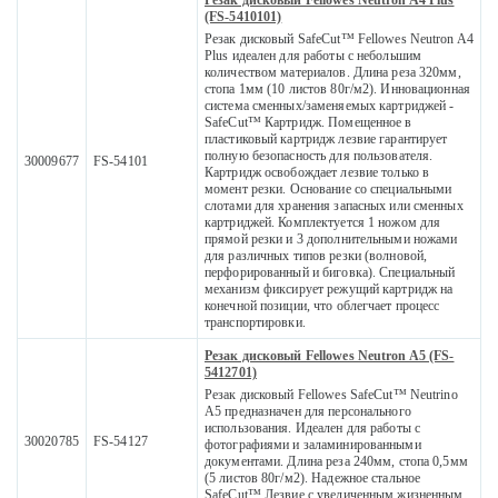
Резак дисковый Fellowes Neutron A4 Plus
(FS-5410101)
Резак дисковый SafeCut™ Fellowes Neutron A4
Plus идеален для работы с небольшим
количеством материалов. Длина реза 320мм,
стопа 1мм (10 листов 80г/м2). Инновационная
система сменных/заменяемых картриджей -
SafeCut™ Картридж. Помещенное в
пластиковый картридж лезвие гарантирует
полную безопасность для пользователя.
30009677
FS-54101
Картридж освобождает лезвие только в
момент резки. Основание со специальными
слотами для хранения запасных или сменных
картриджей. Комплектуется 1 ножом для
прямой резки и 3 дополнительными ножами
для различных типов резки (волновой,
перфорированный и биговка). Специальный
механизм фиксирует режущий картридж на
конечной позиции, что облегчает процесс
транспортировки.
Резак дисковый Fellowes Neutron A5 (FS-
5412701)
Резак дисковый Fellowes SafeCut™ Neutrino
A5 предназначен для персонального
использования. Идеален для работы с
30020785
FS-54127
фотографиями и заламинированными
документами. Длина реза 240мм, стопа 0,5мм
(5 листов 80г/м2). Надежное стальное
SafeCut™ Лезвие с увеличенным жизненным