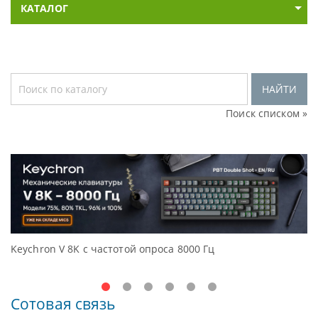
КАТАЛОГ
НАЙТИ
Поиск списком »
Keychron V 8K с частотой опроса 8000 Гц
Д
O
Сотовая связь