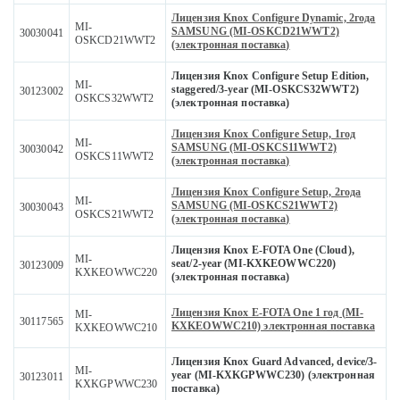
Лицензия Knox Configure Dynamic, 2года
MI-
SAMSUNG (MI-OSKCD21WWT2)
30030041
OSKCD21WWT2
(электронная поставка)
Лицензия Knox Configure Setup Edition,
MI-
staggered/3-year (MI-OSKCS32WWT2)
30123002
OSKCS32WWT2
(электронная поставка)
Лицензия Knox Configure Setup, 1год
MI-
SAMSUNG (MI-OSKCS11WWT2)
30030042
OSKCS11WWT2
(электронная поставка)
Лицензия Knox Configure Setup, 2года
MI-
SAMSUNG (MI-OSKCS21WWT2)
30030043
OSKCS21WWT2
(электронная поставка)
Лицензия Knox E-FOTA One (Cloud),
MI-
seat/2-year (MI-KXKEOWWC220)
30123009
KXKEOWWC220
(электронная поставка)
Лицензия Knox E-FOTA One 1 год (MI-
MI-
30117565
KXKEOWWC210) электронная поставка
KXKEOWWC210
Лицензия Knox Guard Advanced, device/3-
MI-
year (MI-KXKGPWWC230) (электронная
30123011
KXKGPWWC230
поставка)