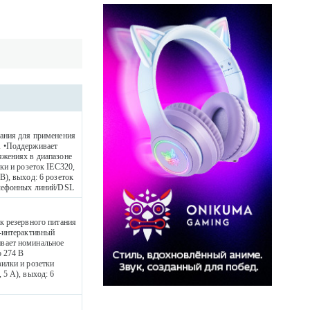
тания для применения
А •Поддерживает
яжениях в диапазоне
ки и розеток IEC320,
), выход: 6 розеток
елефонных линий/DSL
к резервного питания
-интерактивный
вает номинальное
о 274 В
илки и розетки
5 А), выход: 6