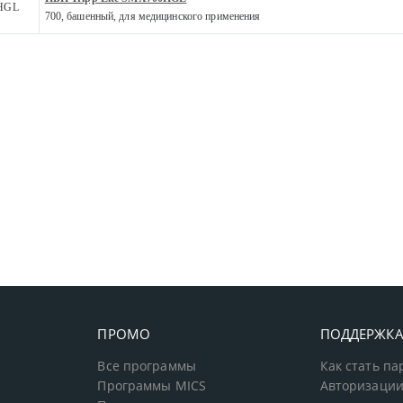
HGL
700, башенный, для медицинского применения
ПРОМО
ПОДДЕРЖК
Все программы
Как стать п
Программы MICS
Авторизации