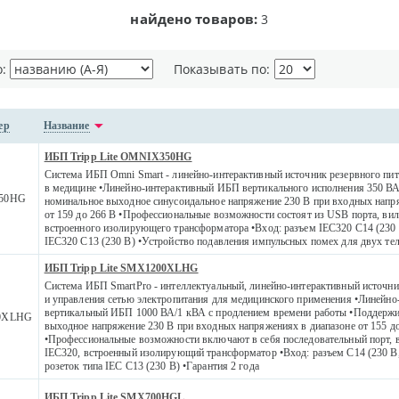
найдено товаров:
3
о:
Показывать по:
ер
Название
ИБП Tripp Lite OMNIX350HG
Система ИБП Omni Smart - линейно-интерактивный источник резервного пи
в медицине •Линейно-интерактивный ИБП вертикального исполнения 350 В
50HG
номинальное выходное синусоидальное напряжение 230 В при входных напр
от 159 до 266 В •Профессиональные возможности состоят из USB порта, вил
встроенного изолирующего трансформатора •Вход: разъем IEC320 C14 (230 В
IEC320 C13 (230 В) •Устройство подавления импульсных помех для двух т
ИБП Tripp Lite SMX1200XLHG
Система ИБП SmartPro - интеллектуальный, линейно-интерактивный источни
и управления сетью электропитания для медицинского применения •Линейно
вертикальный ИБП 1000 ВА/1 кВА с продлением времени работы •Поддержи
0XLHG
выходное напряжение 230 В при входных напряжениях в диапазоне от 155 д
•Профессиональные возможности включают в себя последовательный порт, в
IEC320, встроенный изолирующий трансформатор •Вход: разъем C14 (230 В, 
розеток типа IEC C13 (230 В) •Гарантия 2 года
ИБП Tripp Lite SMX700HGL