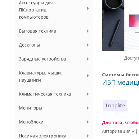
Аксессуары для
ПК,портатив.
компьютеров
Бытовая техника
Десктопы
Доступные реше
Зарядные устройства
Клавиатуры, мыши,
Системы бесп
наушники
ИБП медици
Климатическая техника
Tripplite
Мониторы
Моноблоки
Для того, чтоб
Авторизация »
Носимая электроника