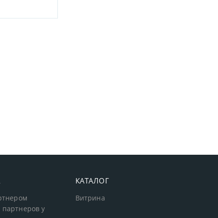
А
КАТАЛОГ
артнером
Витрина
 партнеров у