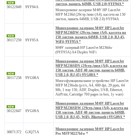
листов, память 64MB, USB 2.0) 9YF94A *
30122849
9YF94A
Монохромное лазерное МФУ HP LaserJet
MFP M236d (29стр./мин (А4), кассета на 150
листов, память 64MB, USB 2.0) 9YF94A
Монохромное лазерное МФУ HP LaserJet
MFP M236DW (29стр./мин (А4), кассета на
150 листов, память 64MB, USB 2.0, RJ-45,
30117259
9YF95A
WiFi) 9YF95A *
МФУ лазерный HP LaserJet M236dw
(9YF95A) A4 Duplex WiFi
Монохромное лазерное МФУ HP LaserJet
MFP M236SDN (29стр./мин (А4), кассета на
150 листов, ADF 40 листов, память 64MB,
USB 2.0, RJ-45) 9YG08A *
30117258
9YG08A
Многофункциональное устройство HP LaserJet
MFP M236sdn (p/c/s, A4, 600 dpi, 29 ppm, 64
Mb, 1 tray 150, ADF, Duplex, USB, Ethernet,
AirPrint, Cartridge 700 pages in box, 1y warr)
Монохромное лазерное МФУ HP LaserJet
MFP M236SDW (29стр./мин (А4), кассета на
30122847
9YG09A
150 листов, ADF 40 листов, память 64MB,
USB 2.0, RJ-45, WiFi, Bluetooth) 9YG09A *
Монохромное лазерное МФУ HP LaserJet
30071372
G3Q75A
Pro MFP M227fdw *