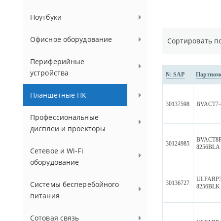
Ноутбуки
Офисное оборудование
Сортировать п
Периферийные
устройства
№ SAP
Партном
Планшетные ПК
30137598
BVACT7-
Профессиональные
дисплеи и проекторы
BVACT8
30124985
8256BLA
Сетевое и Wi-Fi
оборудование
ULFARP3
30136727
Системы бесперебойного
8256BLK
питания
Сотовая связь