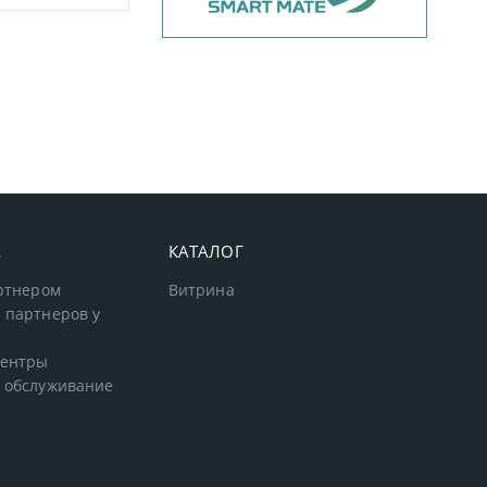
А
КАТАЛОГ
артнером
Витрина
 партнеров у
центры
 обслуживание