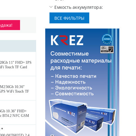
Емкость аккумулятора:
одажа!
28Gb 11" FHD+ IPS
i Touch TF Card
OM256Gb 10.36"
GPS WiFi Touch TF
6Gb 10.36" FHD+
/ac BT4.2 NFC GSM
 *
6300 (MT6835T) 2.4