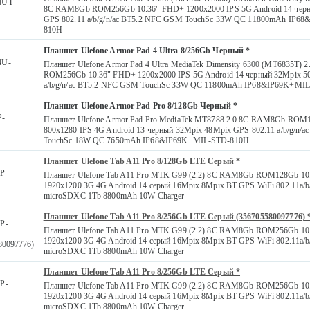
4UT-
8С RAM8Gb ROM256Gb 10.36" FHD+ 1200x2000 IPS 5G Android 14 чер
GPS 802.11 a/b/g/n/ac BT5.2 NFC GSM TouchSc 33W QC 11800mAh IP6
810H
Планшет Ulefone Armor Pad 4 Ultra 8/256Gb Черный *
4U-
Планшет Ulefone Armor Pad 4 Ultra MediaTek Dimensity 6300 (MT6835T)
ROM256Gb 10.36" FHD+ 1200x2000 IPS 5G Android 14 черный 32Mpix 5
a/b/g/n/ac BT5.2 NFC GSM TouchSc 33W QC 11800mAh IP68&IP69K+MI
Планшет Ulefone Armor Pad Pro 8/128Gb Черный *
P-
Планшет Ulefone Armor Pad Pro MediaTek MT8788 2.0 8С RAM8Gb ROM
800x1280 IPS 4G Android 13 черный 32Mpix 48Mpix GPS 802.11 a/b/g/n/
TouchSc 18W QC 7650mAh IP68&IP69K+MIL-STD-810H
Планшет Ulefone Tab A11 Pro 8/128Gb LTE Серый *
P-
Планшет Ulefone Tab A11 Pro MTK G99 (2.2) 8C RAM8Gb ROM128Gb 10
1920x1200 3G 4G Android 14 серый 16Mpix 8Mpix BT GPS WiFi 802.11a/b/g
microSDXC 1Tb 8800mAh 10W Charger
Планшет Ulefone Tab A11 Pro 8/256Gb LTE Серый (356705580097776) 
P-
Планшет Ulefone Tab A11 Pro MTK G99 (2.2) 8C RAM8Gb ROM256Gb 10
1920x1200 3G 4G Android 14 серый 16Mpix 8Mpix BT GPS WiFi 802.11a/b/g
80097776)
microSDXC 1Tb 8800mAh 10W Charger
Планшет Ulefone Tab A11 Pro 8/256Gb LTE Серый *
P-
Планшет Ulefone Tab A11 Pro MTK G99 (2.2) 8C RAM8Gb ROM256Gb 10
1920x1200 3G 4G Android 14 серый 16Mpix 8Mpix BT GPS WiFi 802.11a/b/g
microSDXC 1Tb 8800mAh 10W Charger