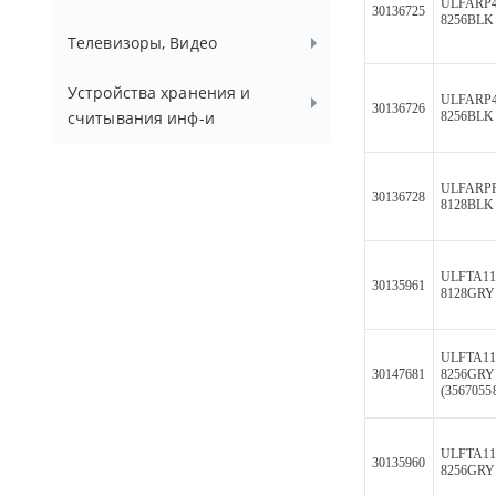
ULFARP
30136725
8256BLK
Телевизоры, Видео
Устройства хранения и
ULFARP
30136726
считывания инф-и
8256BLK
ULFARP
30136728
8128BLK
ULFTA11
30135961
8128GRY
ULFTA11
30147681
8256GRY
(3567055
ULFTA11
30135960
8256GRY