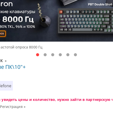
частотой опроса 8000 Гц
ПК
»
е ПК\10"+
lefone
ы увидеть цены и количество, нужно зайти в партнерскую ч
|
Регистрация »