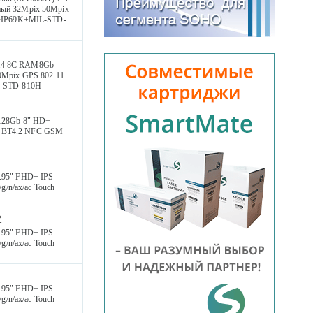
ный 32Mpix 50Mpix
8&IP69K+MIL-STD-
 2.4 8С RAM8Gb
0Mpix GPS 802.11
L-STD-810H
128Gb 8" HD+
ac BT4.2 NFC GSM
.95" FHD+ IPS
/n/ax/ac Touch
*
.95" FHD+ IPS
/n/ax/ac Touch
.95" FHD+ IPS
/n/ax/ac Touch