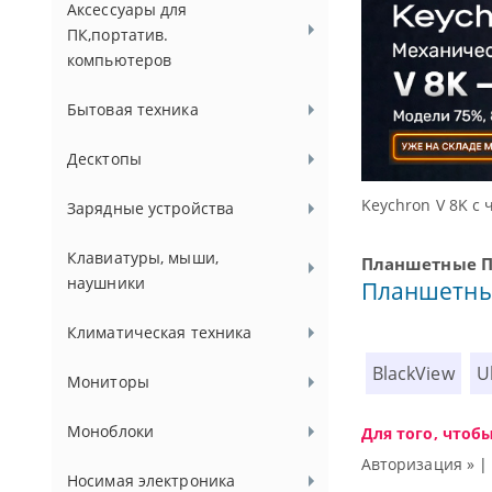
Аксессуары для
ПК,портатив.
компьютеров
Бытовая техника
Десктопы
ссуаров.
Keychron V 8K с 
Зарядные устройства
Клавиатуры, мыши,
Планшетные 
наушники
Планшетны
Климатическая техника
BlackView
U
Мониторы
Моноблоки
Для того, чтоб
Авторизация »
Носимая электроника