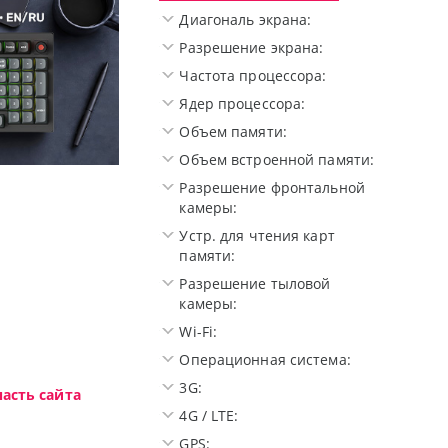
Диагональ экрана:
Разрешение экрана:
Частота процессора:
Ядер процессора:
Объем памяти:
Объем встроенной памяти:
Доступные решения начального уровня, новы
Разрешение фронтальной
камеры:
Устр. для чтения карт
памяти:
Разрешение тыловой
камеры:
Wi-Fi:
Операционная система:
3G:
асть сайта
4G / LTE:
GPS: