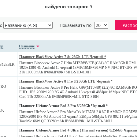
найдено товаров:
9
о:
Показывать по:
Распр
ер
Название
Планшет BlackView Active 7 8/128Gb LTE Черный *
Планшет Blackview Active 7 Helio MT6769V/CB(G81) 8C RAM8Gb ROM1
8128BLK
1920x1200 4G Android 15 черный 13MP/16MP+20MP NV NFC BT GPS WiF
2Tb 10000mAh IP68&IP69K+MIL-STD-810H
Планшет BlackView Active 8 Pro 8/256Gb LTE Черный *
PRO-
Планшет Blackview Active 8 Pro Helio G99(MT6789) (2.2) 8C RAM8Gb R
FHD+ IPS 2000x1200 3G 4G Android 13 черный 48Mpix 16Mpix NFC BT 
Card 1Tb 22000mAh IP68&IP69K+MIL-STD-810H
Планшет Ulefone Armor Pad 3 Pro 8/256Gb Черный *
P-
Планшет Ulefone Armor 3 Pro MediaTek MT8788 2.0 8С RAM8Gb ROM25
1200x2000 IPS 4G Android 13 черный 32Mpix 50Mpix GPS 802.11 a/b/g/n
TouchSc 66W QC 33280mAh IP68&IP69K+MIL-STD-810H
Планшет Ulefone Armor Pad 4 Ultra (Thermal version) 8/256Gb Черный
Планшет Ulefone Armor Pad 4 Ultra (Thermal version) MediaTek Dimensity 