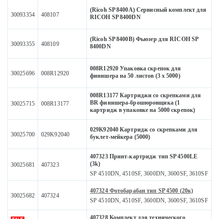
(Ricoh SP 8400A) Сервисный комплект для
30093354
408107
RICOH SP 8400DN
(Ricoh SP 8400B) Фьюзер для RICOH SP
30093355
408109
8400DN
008R12920 Упаковка скрепок для
30025696
008R12920
финишера на 50 листов (3 х 5000)
008R13177 Картриджи со скрепками для
BR финишера-брошюровщика (1
30025715
008R13177
картридж в упаковке на 5000 скрепок)
029K92040 Картридж со скрепками для
30025700
029K92040
буклет-мейкера (5000)
407323 Принт-картридж тип SP 4500LE
(3k)
30025681
407323
SP 4510DN, 4510SF, 3600DN, 3600SF, 3610SF
407324 Фотобарабан тип SP 4500 (20к)
30025682
407324
SP 4510DN, 4510SF, 3600DN, 3600SF, 3610SF
407328 Комплект для технического