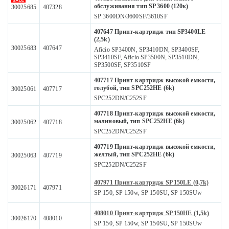
обслуживания тип SP 3600 (120к)
30025685
407328
SP 3600DN/3600SF/3610SF
407647 Принт-картридж тип SP3400LE
(2,5k)
30025683
407647
Aficio SP3400N, SP3410DN, SP3400SF,
SP3410SF, Aficio SP3500N, SP3510DN,
SP3500SF, SP3510SF
407717 Принт-картридж высокой емкости,
голубой, тип SPC252HE (6k)
30025061
407717
SPC252DN/C252SF
407718 Принт-картридж высокой емкости,
малиновый, тип SPC252HE (6k)
30025062
407718
SPC252DN/C252SF
407719 Принт-картридж высокой емкости,
желтый, тип SPC252HE (6k)
30025063
407719
SPC252DN/C252SF
407971 Принт-картридж SP 150LE (0,7k)
30026171
407971
SP 150, SP 150w, SP 150SU, SP 150SUw
408010 Принт-картридж SP 150HE (1,5k)
30026170
408010
SP 150, SP 150w, SP 150SU, SP 150SUw