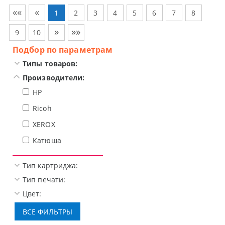
««
«
1
2
3
4
5
6
7
8
»
»»
9
10
Подбор по параметрам
Типы товаров:
Производители:
HP
Ricoh
XEROX
Катюша
Тип картриджа:
Тип печати:
Цвет: