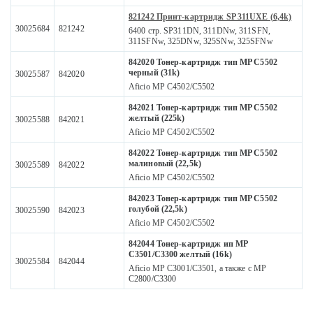
821242 Принт-картридж SP 311UXE (6,4k)
30025684
821242
6400 стр. SP311DN, 311DNw, 311SFN,
311SFNw, 325DNw, 325SNw, 325SFNw
842020 Тонер-картридж тип MP C5502
черный (31k)
30025587
842020
Aficio MP C4502/C5502
842021 Тонер-картридж тип MP C5502
желтый (225k)
30025588
842021
Aficio MP C4502/C5502
842022 Тонер-картридж тип MP C5502
малиновый (22,5k)
30025589
842022
Aficio MP C4502/C5502
842023 Тонер-картридж тип MP C5502
голубой (22,5k)
30025590
842023
Aficio MP C4502/C5502
842044 Тонер-картридж ип MP
С3501/C3300 желтый (16k)
30025584
842044
Aficio MP C3001/C3501, а также с MP
C2800/C3300