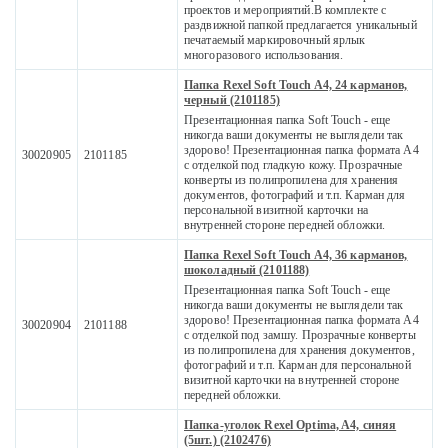
проектов и мероприятий.В комплекте с
раздвижной папкой предлагается уникальный
печатаемый маркировочный ярлык
многоразового использования.
Папка Rexel Soft Touch A4, 24 карманов,
черный (2101185)
Презентационная папка Soft Touch - еще
никогда ваши документы не выглядели так
здорово! Презентационная папка формата A4
30020905
2101185
с отделкой под гладкую кожу. Прозрачные
конверты из полипропилена для хранения
документов, фотографий и т.п. Карман для
персональной визитной карточки на
внутренней стороне передней обложки.
Папка Rexel Soft Touch A4, 36 карманов,
шоколадный (2101188)
Презентационная папка Soft Touch - еще
никогда ваши документы не выглядели так
здорово! Презентационная папка формата A4
30020904
2101188
с отделкой под замшу. Прозрачные конверты
из полипропилена для хранения документов,
фотографий и т.п. Карман для персональной
визитной карточки на внутренней стороне
передней обложки.
Папка-уголок Rexel Optima, A4, синяя
(5шт.) (2102476)