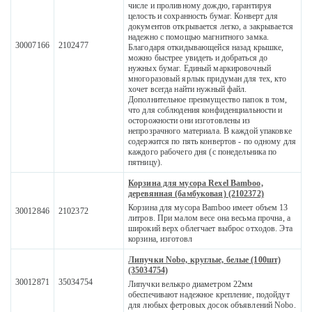
числе и проливному дождю, гарантируя
целость и сохранность бумаг. Конверт для
документов открывается легко, а закрывается
надежно с помощью магнитного замка.
30007166
2102477
Благодаря откидывающейся назад крышке,
можно быстрее увидеть и добраться до
нужных бумаг. Единый маркировочный
многоразовый ярлык придуман для тех, кто
хочет всегда найти нужный файл.
Дополнительное преимущество папок в том,
что для соблюдения конфиденциальности и
осторожности они изготовлены из
непрозрачного материала. В каждой упаковке
содержится по пять конвертов - по одному для
каждого рабочего дня (с понедельника по
пятницу).
Корзина для мусора Rexel Bamboo,
деревянная (бамбуковая) (2102372)
Корзина для мусора Bamboo имеет объем 13
30012846
2102372
литров. При малом весе она весьма прочна, а
широкий верх облегчает выброс отходов. Эта
корзина, изготовл
Липучки Nobo, круглые, белые (100шт)
(35034754)
30012871
35034754
Липучки велькро диаметром 22мм
обеспечивают надежное крепление, подойдут
для любых фетровых досок объявлений Nobo.