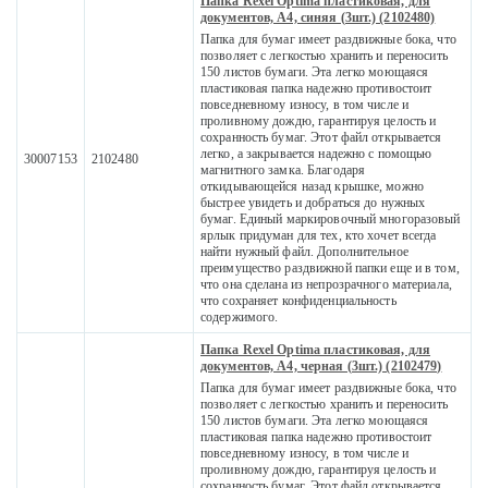
Папка Rexel Optima пластиковая, для
документов, A4, синяя (3шт.) (2102480)
Папка для бумаг имеет раздвижные бока, что
позволяет с легкостью хранить и переносить
150 листов бумаги. Эта легко моющаяся
пластиковая папка надежно противостоит
повседневному износу, в том числе и
проливному дождю, гарантируя целость и
сохранность бумаг. Этот файл открывается
легко, а закрывается надежно с помощью
30007153
2102480
магнитного замка. Благодаря
откидывающейся назад крышке, можно
быстрее увидеть и добраться до нужных
бумаг. Единый маркировочный многоразовый
ярлык придуман для тех, кто хочет всегда
найти нужный файл. Дополнительное
преимущество раздвижной папки еще и в том,
что она сделана из непрозрачного материала,
что сохраняет конфиденциальность
содержимого.
Папка Rexel Optima пластиковая, для
документов, A4, черная (3шт.) (2102479)
Папка для бумаг имеет раздвижные бока, что
позволяет с легкостью хранить и переносить
150 листов бумаги. Эта легко моющаяся
пластиковая папка надежно противостоит
повседневному износу, в том числе и
проливному дождю, гарантируя целость и
сохранность бумаг. Этот файл открывается