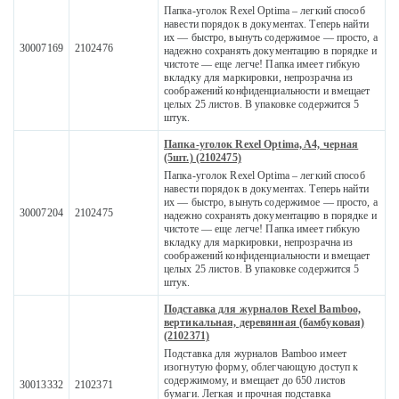
Папка-уголок Rexel Optima – легкий способ
навести порядок в документах. Теперь найти
их — быстро, вынуть содержимое — просто, а
30007169
2102476
надежно сохранять документацию в порядке и
чистоте — еще легче! Папка имеет гибкую
вкладку для маркировки, непрозрачна из
соображений конфиденциальности и вмещает
целых 25 листов. В упаковке содержится 5
штук.
Папка-уголок Rexel Optima, A4, черная
(5шт.) (2102475)
Папка-уголок Rexel Optima – легкий способ
навести порядок в документах. Теперь найти
их — быстро, вынуть содержимое — просто, а
30007204
2102475
надежно сохранять документацию в порядке и
чистоте — еще легче! Папка имеет гибкую
вкладку для маркировки, непрозрачна из
соображений конфиденциальности и вмещает
целых 25 листов. В упаковке содержится 5
штук.
Подставка для журналов Rexel Bamboo,
вертикальная, деревянная (бамбуковая)
(2102371)
Подставка для журналов Bamboo имеет
изогнутую форму, облегчающую доступ к
содержимому, и вмещает до 650 листов
30013332
2102371
бумаги. Легкая и прочная подставка