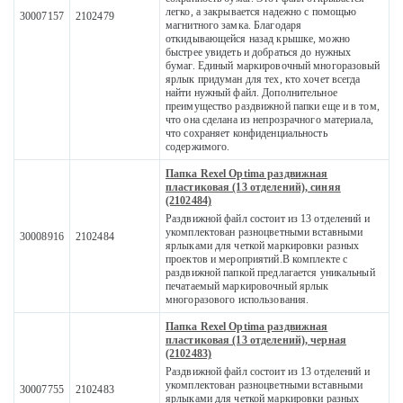
легко, а закрывается надежно с помощью
30007157
2102479
магнитного замка. Благодаря
откидывающейся назад крышке, можно
быстрее увидеть и добраться до нужных
бумаг. Единый маркировочный многоразовый
ярлык придуман для тех, кто хочет всегда
найти нужный файл. Дополнительное
преимущество раздвижной папки еще и в том,
что она сделана из непрозрачного материала,
что сохраняет конфиденциальность
содержимого.
Папка Rexel Optima раздвижная
пластиковая (13 отделений), синяя
(2102484)
Раздвижной файл состоит из 13 отделений и
укомплектован разноцветными вставными
30008916
2102484
ярлыками для четкой маркировки разных
проектов и мероприятий.В комплекте с
раздвижной папкой предлагается уникальный
печатаемый маркировочный ярлык
многоразового использования.
Папка Rexel Optima раздвижная
пластиковая (13 отделений), черная
(2102483)
Раздвижной файл состоит из 13 отделений и
укомплектован разноцветными вставными
30007755
2102483
ярлыками для четкой маркировки разных