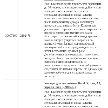
Если вам необходимо хранить или переносить
до 50 листов, то вам идеально подойдет стиль
конверта для документов. Эта легко
моющаяся пластиковая папка надежно
противостоит повседневному износу, в том
числе и проливному дождю, гарантируя
целость и сохранность бумаг. Конверт для
документов открывается легко, а закрывается
надежно с помощью магнитного замка.
30007160
2102478
Благодаря откидывающейся назад крышке,
можно быстрее увидеть и добраться до
нужных бумаг. Единый маркировочный
многоразовый ярлык придуман для тех, кто
хочет всегда найти нужный файл.
Дополнительное преимущество папок в том,
что для соблюдения конфиденциальности и
осторожности они изготовлены из
непрозрачного материала. В каждой упаковке
содержится по пять конвертов - по одному для
каждого рабочего дня (с понедельника по
пятницу).
Конверт для документов Rexel Optima, A4,
черная (5шт.) (2102477)
Если вам необходимо хранить или переносить
до 50 листов, то вам идеально подойдет стиль
конверта для документов. Эта легко
моющаяся пластиковая папка надежно
противостоит повседневному износу, в том