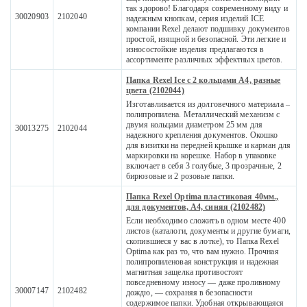
так здорово! Благодаря современному виду и
30020903
2102040
надежным кнопкам, серия изделий ICE
компании Rexel делают подшивку документов
простой, изящной и безопасной. Эти легкие и
износостойкие изделия предлагаются в
ассортименте различных эффектных цветов.
Папка Rexel Ice с 2 кольцами A4, разные
цвета (2102044)
Изготавливается из долговечного материала –
полипропилена. Металлический механизм с
двумя кольцами диаметром 25 мм для
30013275
2102044
надежного крепления документов. Окошко
для визитки на передней крышке и карман для
маркировки на корешке. Набор в упаковке
включает в себя 3 голубые, 3 прозрачные, 2
бирюзовые и 2 розовые папки.
Папка Rexel Optima пластиковая 40мм.,
для документов, A4, синяя (2102482)
Если необходимо сложить в одном месте 400
листов (каталоги, документы и другие бумаги,
скопившиеся у вас в лотке), то Папка Rexel
Optima как раз то, что вам нужно. Прочная
полипропиленовая конструкция и надежная
магнитная защелка противостоят
повседневному износу — даже проливному
30007147
2102482
дождю, — сохраняя в безопасности
содержимое папки. Удобная открывающаяся