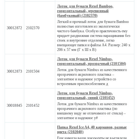
Лоток для бумаги Rexel Bamboo,
горизонтальный, деревянный
(бамбуковый) (2102370)
Легкий и прочный лоток для бумаги Bamboo
полностью изготовлен из экологически
30012872
2102370
чистого бамбука. Особую практичность ему
придает раздвижная система наращивания без
стоек и внутреннее отделение, легко
вмещающее папки и файлы A4. Размер: 240 x
206 x 57 мм (Г x Ш x В)
Лоток для бумаги Rexel Nimbus,
горизонтальный, прозрачный (2101504)
Лоток для бумаги Nimbus из качественного
30012873
2101504
прозрачного акрилового пластика –
элегантное и надежное устройство со
встроенным приспособлением д
Лоток для бумаги Rexel Nimbus,
горизонтальный, синий (2101452)
Лоток для бумаги Nimbus из качественного
30018845
2101452
прозрачного акрилового пластика (по
внешнему виду не отличимого от стекла) –
элегантное и надежное у#
Папка Rexel Ice A4, 40 карманов, разные
цвета (2102040)
Еще никогда ваши документы не выглядели