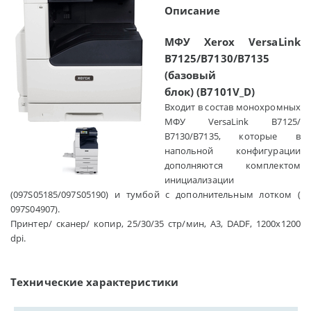
Описание
МФУ Xerox VersaLink
B7125/B7130/B7135
(базовый
блок) (B7101V_D)
Входит в состав монохромных
МФУ VersaLink B7125/
В7130/B7135, которые в
напольной конфигурации
дополняются комплектом
инициализации
(097S05185/097S05190) и тумбой с дополнительным лотком (
097S04907).
Принтер/ сканер/ копир, 25/30/35 стр/мин, А3, DADF, 1200x1200
dpi.
Технические характеристики