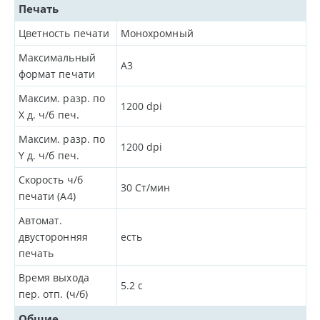
Печать
Цветность печати
Монохромный
Максимальный
A3
формат печати
Максим. разр. по
1200
dpi
X д. ч/б печ.
Максим. разр. по
1200
dpi
Y д. ч/б печ.
Скорость ч/б
30
Ст/мин
печати (A4)
Автомат.
двусторонняя
есть
печать
Время выхода
5.2
с
пер. отп. (ч/б)
Общие