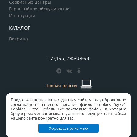
Сервисные центры
Гарантийное обслуживание
Инструкции
КАТАЛОГ
Витрина
+7 (495) 795-09-98
Полная версия
Продолжая пользоваться данным сайтом, вы добровольно
старая версия сайта
MICS
соглашаетесь на использование файлов cookies (куки).
Сookies – это небольшие текстовые файлы, в которые
Все права защищены © 1997-2026 MICS Distribution Company
браузер может записывать данные о текущих настройках
нашего сайта конкретно для вас.
Правовая информация
Хорошо, принимаю