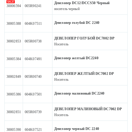
Девелопер DC12/DCCS50 Черный
30006594
005R90241
носитель черный
Девелопер голубой DC 2240
30005388
604K07511
ДЕВЕЛОПЕР ГОЛУБОЙ DC7002 DP
30002853
005R00738
Носитель
Девелопер желтый DC2240
30005384
604K07491
ДЕВЕЛОПЕР ЖЕЛТЫЙ DC7002 DP
30002849
005R00740
Носитель
Девелопер малиновый DC2240
30005386
604K07501
ДЕВЕЛОПЕР МАЛИНОВЫЙ DC7002 DP
30002851
005R00739
Носитель
Девелопер черный DC 2240
30005390
604K07521