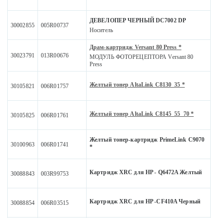
ДЕВЕЛОПЕР ЧЕРНЫЙ DC7002 DP
30002855
005R00737
Носитель
Драм-картридж Versant 80 Press *
30023791
013R00676
МОДУЛЬ ФОТОРЕЦЕПТОРА Versant 80
Press
Желтый тонер AltaLink C8130_35 *
30105821
006R01757
Желтый тонер AltaLink C8145_55_70 *
30105825
006R01761
Желтый тонер-картридж PrimeLink C9070
30100963
006R01741
*
Картридж XRC для HP - Q6472A Желтый
30088843
003R99753
Картридж XRC для HP -CF410A Черный
30088854
006R03515