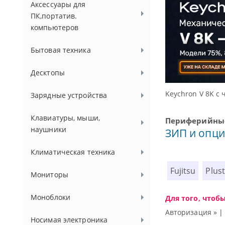
Аксессуары для
ПК,портатив.
компьютеров
Бытовая техника
Десктопы
ц
Доступ
Зарядные устройства
Клавиатуры, мыши,
Периферийные
наушники
ЗИП и опци
Климатическая техника
Fujitsu
Plus
Мониторы
Моноблоки
Для того, чтоб
Авторизация »
Носимая электроника