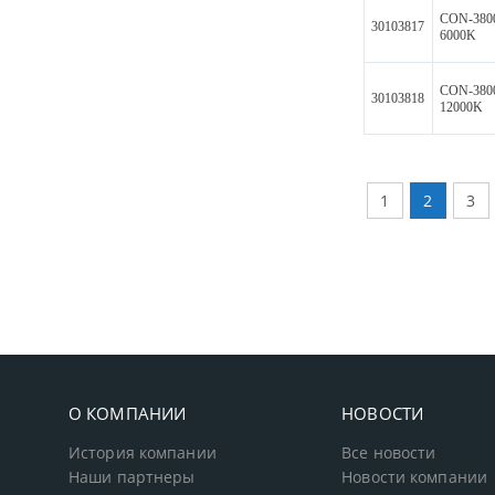
CON-380
30103817
6000K
CON-380
30103818
12000K
1
2
3
О КОМПАНИИ
НОВОСТИ
История компании
Все новости
Наши партнеры
Новости компании