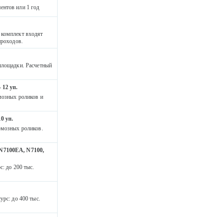
ентов или 1 год
 комплект входят
проходов.
 площадки. Расчетный
 12 уп.
мозных роликов и
0 уп.
рмозных роликов.
 N7100EA, N7100,
: до 200 тыс.
урс: до 400 тыс.