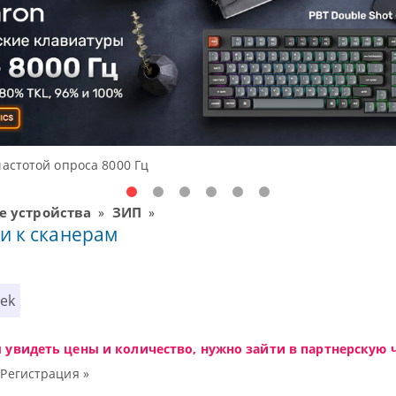
ные решения начального уровня, новые мониторы Oceanview.
 устройства
ЗИП
»
»
и к сканерам
tek
ы увидеть цены и количество, нужно зайти в партнерскую ч
|
Регистрация »