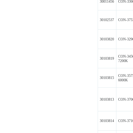
30011456
CON-336
30102537
CON-375
30103820
CON-329
CON-345
30103819
7200K
CON-357
30103815
6000K
30103813
CON-370
30103814
CON-371