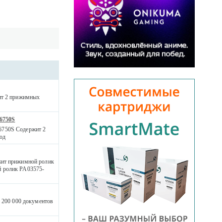
жит 2 прижимных
-6750S
- 6750S Содержит 2
од
жит прижимной ролик
й ролик PA03575-
1 200 000 документов