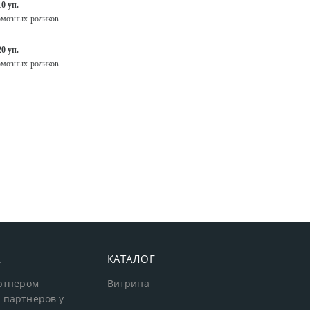
0 уп.
рмозных роликов.
0 уп.
рмозных роликов.
А
КАТАЛОГ
артнером
Витрина
 партнеров у