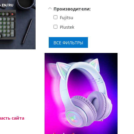
Производители:
Fujitsu
Plustek
Высокотехнологичная игровая пер
асть сайта