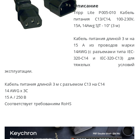
Описание
Tripp Lite P005-010 Кабель
питания C13/C14, 100-230V,
15A, 14Awg SJT - 10" (3 м)
Кабель питания длиной 3 м на
15 А из проводов марки
14AWG (с разъемами типа IEC-
320-C14 и IEC-320-C13) для
тяжелых условий
эксплуатации.
Кабель питания длиной 3 м с разъемом C13 на C14
14 AWG x 3C
15 А / 250 В
Соответствует требованиям RoHS