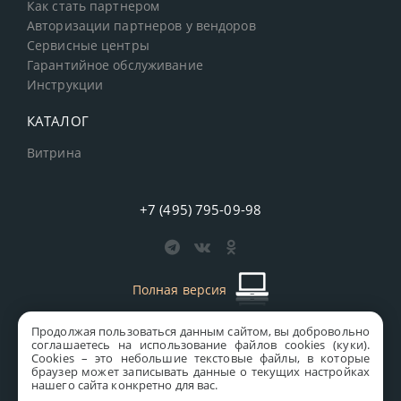
Как стать партнером
Авторизации партнеров у вендоров
Сервисные центры
Гарантийное обслуживание
Инструкции
КАТАЛОГ
Витрина
+7 (495) 795-09-98
Полная версия
Продолжая пользоваться данным сайтом, вы добровольно
старая версия сайта
MICS
соглашаетесь на использование файлов cookies (куки).
Сookies – это небольшие текстовые файлы, в которые
Все права защищены © 1997-2026 MICS Distribution Company
браузер может записывать данные о текущих настройках
нашего сайта конкретно для вас.
Правовая информация