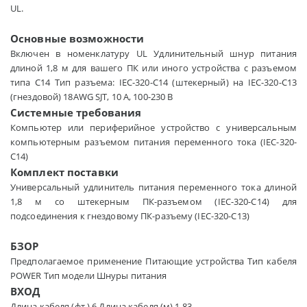
UL.
Основные возможности
Включен в номенклатуру UL Удлинительный шнур питания
длиной 1,8 м для вашего ПК или иного устройства с разъемом
типа C14 Тип разъема: IEC-320-C14 (штекерный) на IEC-320-C13
(гнездовой) 18AWG SJT, 10 А, 100-230 В
Системные требования
Компьютер или периферийное устройство с универсальным
компьютерным разъемом питания переменного тока (IEC-320-
C14)
Комплект поставки
Универсальный удлинитель питания переменного тока длиной
1,8 м со штекерным ПК-разъемом (IEC-320-C14) для
подсоединения к гнездовому ПК-разъему (IEC-320-C13)
БЗОР
Предполагаемое применение Питающие устройства Тип кабеля
POWER Тип модели Шнуры питания
ВХОД
Длина кабеля (фт.) 6 Длина кабеля (м) 1.83