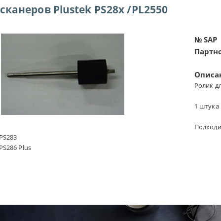
сканеров Plustek PS28x /PL2550
№ SAP
Партн
Описа
Ролик дл
1 штука
Подходи
 PS283
 PS286 Plus