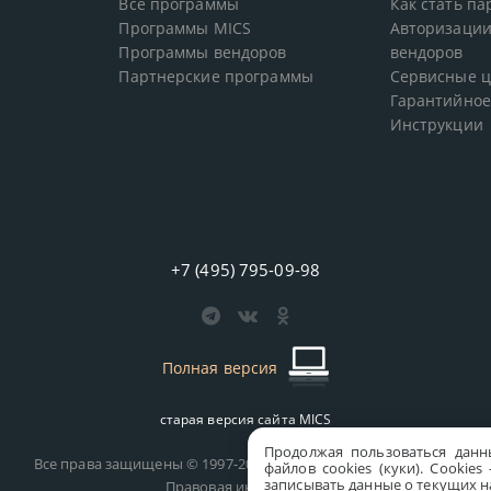
Все программы
Как стать п
Программы MICS
Авторизации
Программы вендоров
вендоров
Партнерские программы
Сервисные 
Гарантийное
Инструкции
+7 (495) 795-09-98
Полная версия
старая версия сайта
MICS
Продолжая пользоваться данн
Все права защищены © 1997-2026 MICS Distribution Company
файлов cookies (куки). Сookie
записывать данные о текущих на
Правовая информация