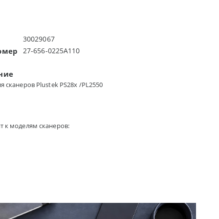
30029067
омер
27-656-0225A110
ние
я сканеров Plustek PS28x /PL2550
т к моделям сканеров: