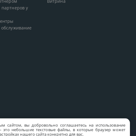
артнером
Витрина
 партнеров у
центры
 обслуживание
ым сайтом, вы добровольно соглашаетесь на использование
s – это небольшие текстовые файлы, в которые браузер может
стройках нашего сайта конкретно для вас.