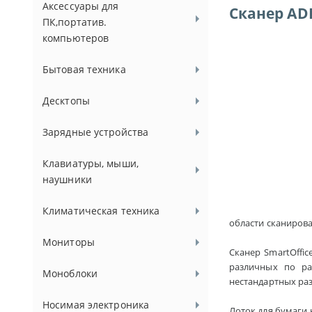
Аксессуары для
Сканер ADF
ПК,портатив.
компьютеров
Бытовая техника
Десктопы
Зарядные устройства
Клавиатуры, мыши,
наушники
Климатическая техника
области сканиров
Мониторы
Сканер SmartOffi
различных по ра
Моноблоки
нестандартных ра
Носимая электроника
Лоток для бумаги 