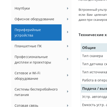
Ноутбуки
Встроенный ультра
если Вам целена
Офисное оборудование
даже при сканиров
Периферийные
Технические 
устройства
Планшетные ПК
Общие
Тип сканера
Профессиональные
дисплеи и проекторы
Тип датчика с
Тип источника
Сетевое и Wi-Fi
оборудование
Работа в опер
Подача / вы
Системы бесперебойного
питания
Устр. автопод
Емкость устр. 
Сотовая связь