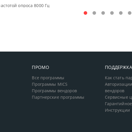
частотой опроса 8000 Гц
ПРОМО
ПОДДЕРЖК
Все программы
Как стать п
Программы MICS
Авторизации
Программы вендоров
вендоров
Партнерские программы
Сервисные 
Гарантийное
Инструкции