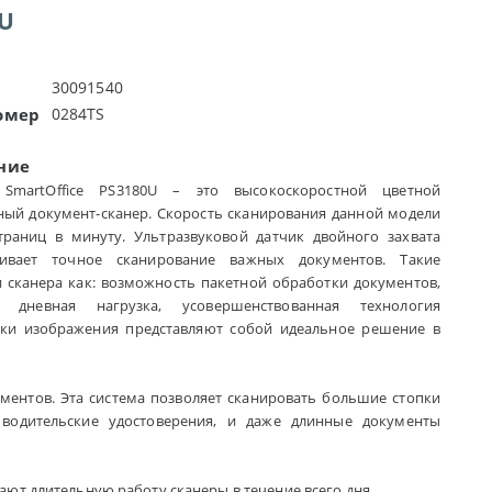
0U
30091540
омер
0284TS
ние
k SmartOffice PS3180U – это высокоскоростной цветной
ный документ-сканер. Скорость сканирования данной модели
траниц в минуту. Ультразвуковой датчик двойного захвата
чивает точное сканирование важных документов. Такие
 сканера как: возможность пакетной обработки документов,
я дневная нагрузка, усовершенствованная технология
ки изображения представляют собой идеальное решение в
ументов. Эта система позволяет сканировать большие стопки
водительские удостоверения, и даже длинные документы
вают длительную работу сканеры в течение всего дня.