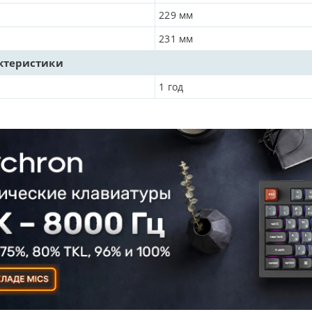
229
мм
231
мм
ктеристики
1 год