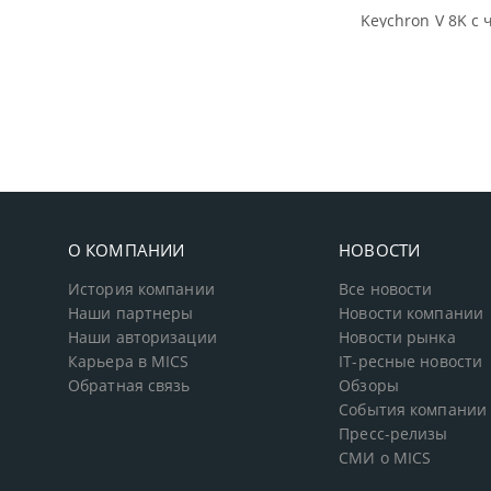
Keychron V 8K с 
О КОМПАНИИ
НОВОСТИ
История компании
Все новости
Наши партнеры
Новости компании
Наши авторизации
Новости рынка
Карьера в MICS
IT-ресные новости
Обратная связь
Обзоры
События компании
Пресс-релизы
СМИ о MICS