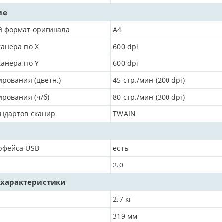
ие
 формат оригинала
A4
анера по Х
600
dpi
анера по Y
600
dpi
ирования (цветн.)
45 стр./мин (200 dpi)
ирования (ч/б)
80 стр./мин (300 dpi)
ндартов сканир.
TWAIN
рфейса USB
есть
2.0
 характеристики
2.7
кг
319
мм