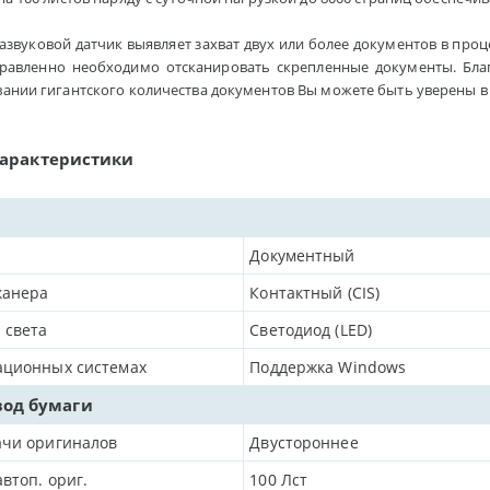
звуковой датчик выявляет захват двух или более документов в про
правленно необходимо отсканировать скрепленные документы. Бл
ании гигантского количества документов Вы можете быть уверены в 
характеристики
Документный
канера
Контактный (CIS)
 света
Светодиод (LED)
ационных системах
Поддержка Windows
вод бумаги
ачи оригиналов
Двустороннее
автоп. ориг.
100
Лст