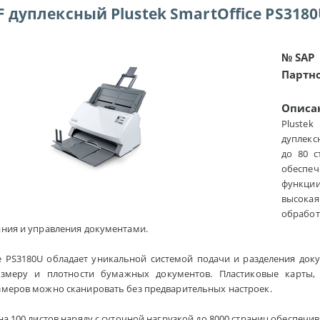
 дуплексный Plustek SmartOffice PS318
№ SAP
Партн
Описа
Pluste
дуплекс
до 80 с
обеспе
функции
высока
обработ
ания и управления документами.
ce PS3180U обладает уникальной системой подачи и разделения док
змеру и плотности бумажных документов. Пластиковые карты, 
змеров можно сканировать без предварительных настроек.
на 100 листов наряду с суточной нагрузкой до 8000 страниц обеспечи