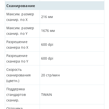
Сканирование
Максим. размер
216
мм
сканир. по X
Максим. размер
1676
мм
сканир. по Y
Разрешение
600
dpi
сканера по Х
Разрешение
600
dpi
сканера по Y
Скорость
сканирования
20 стр/мин
(цветн.)
Поддержка
стандартов
TWAIN
сканир.
Отправка