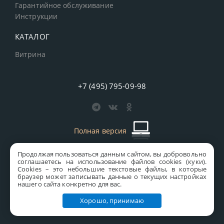
Гарантийное обслуживание
Инструкции
КАТАЛОГ
Витрина
+7 (495) 795-09-98
Полная версия
Продолжая пользоваться данным сайтом, вы добровольно
старая версия сайта
MICS
соглашаетесь на использование файлов cookies (куки).
Сookies – это небольшие текстовые файлы, в которые
Все права защищены © 1997-2026 MICS Distribution Company
браузер может записывать данные о текущих настройках
нашего сайта конкретно для вас.
Правовая информация
Хорошо, принимаю