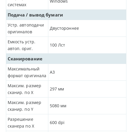
Windows
системах
Подача / вывод бумаги
Устр. автоподачи
Двустороннее
оригиналов
Емкость устр.
100
Лст
автоп. ориг.
Сканирование
Максимальный
A3
формат оригинала
Максим. размер
297
мм
сканир. по X
Максим. размер
5080
мм
сканир. по Y
Разрешение
600
dpi
сканера по Х