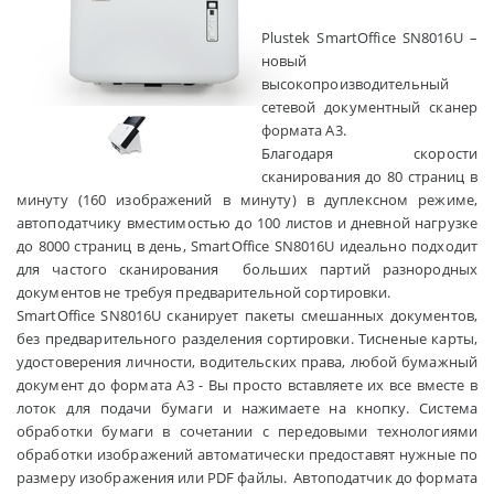
Plustek SmartOffice SN8016U –
новый
высокопроизводительный
сетевой документный сканер
формата А3.
Благодаря скорости
сканирования до 80 страниц в
минуту (160 изображений в минуту) в дуплексном режиме,
автоподатчику вместимостью до 100 листов и дневной нагрузке
до 8000 страниц в день, SmartOffice SN8016U идеально подходит
для частого сканирования больших партий разнородных
документов не требуя предварительной сортировки.
SmartOffice SN8016U сканирует пакеты смешанных документов,
без предварительного разделения сортировки. Тисненые карты,
удостоверения личности, водительских права, любой бумажный
документ до формата А3 - Вы просто вставляете их все вместе в
лоток для подачи бумаги и нажимаете на кнопку. Система
обработки бумаги в сочетании с передовыми технологиями
обработки изображений автоматически предоставят нужные по
размеру изображения или PDF файлы. Автоподатчик до формата