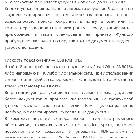
А3 с легкостью принимает документы от 2 "x2" до 11,69 "x200".
Кнопки управления на панели автоматизируют до 9 различных
заданий сканирования, в том числе: сканировать в PDF с
возможностью поиска, сохранить в папку в сети или на
компьютере, сканировать в электронную почту, сканировать в
приложение, а также сканировать на принтер. Функция
пробуждения включает сканер, как только документ попадает в
устройство подачи.
Гибкость подключения — USB или RJ45.
Двойной интерфейс позволяют подключать SmartOffice SN8016U
либо напрямую к ПК, либо к локальной сети. При использовании
сетевого интерфейса сканер можно использовать совместно со
всеми компьютерами в сети.
Встроенный ультразвуковой датчик выявляет захват двух или
более документов в процессе сканирования. Ультразвуковой
датчик можно отключить, если Вам целенаправленно
необходимо отсканировать скрепленные документы.
В комплект поставки сканера входит пакет программного
обеспечения, включая ABBYY Fine Reader Sprint, которое
позволяет легко создавать и управлять PDF-файлами с
возможностью поиска. Драйверы TWAIN в сочетании с