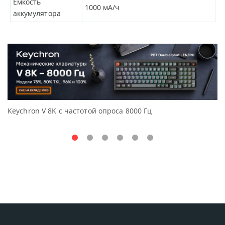
Емкость
1000
мА/ч
аккумулятора
Keychron V 8K с частотой опроса 8000 Гц
Д
O