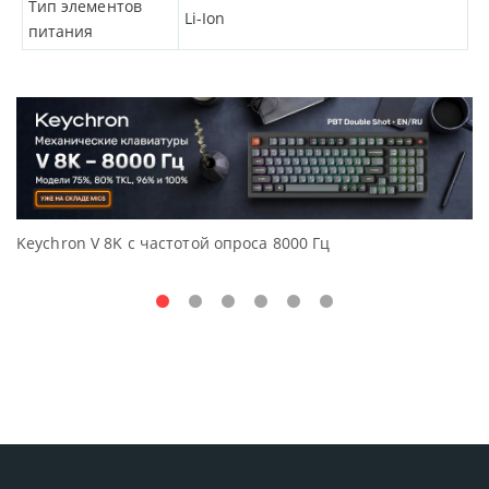
Тип элементов
Li-Ion
питания
Keychron V 8K с частотой опроса 8000 Гц
Д
O