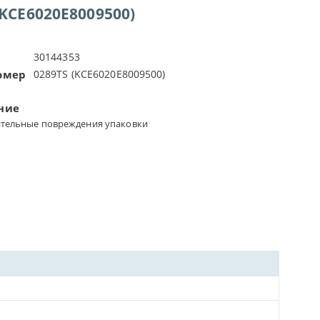
(KCE6020E8009500)
30144353
омер
0289TS (KCE6020E8009500)
ние
тельные повреждения упаковки