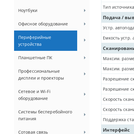
Тип источника
Ноутбуки
Подача / вы
Офисное оборудование
Устр. автопод
Периферийные
Емкость устр. 
устройства
Сканирован
Планшетные ПК
Максим. разме
Максим. разме
Профессиональные
дисплеи и проекторы
Разрешение ск
Разрешение ск
Сетевое и Wi-Fi
оборудование
Скорость скан
Скорость скан
Системы бесперебойного
питания
Поддержка ста
Интерфейс
Сотовая связь