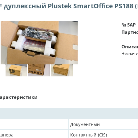
 дуплексный Plustek SmartOffice PS188 
№ SAP
Партн
Описа
Незначи
характеристики
Документный
канера
Контактный (CIS)