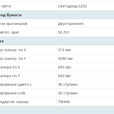
 света
Светодиод (LED)
вод бумаги
ачи оригиналов
Двустороннее
автоп. ориг.
50
Лст
ие
р сканир. по X
216
мм
р сканир. по Y
5080
мм
анера по Х
600
dpi
анера по Y
600
dpi
ирования (цветн.)
30 стр/мин
ирования (ч/б)
30 стр/мин
ндартов сканир.
TWAIN