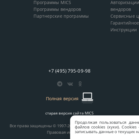
Программы MICS
Авторизации
Программы вендоров
вендоров
Партнерские программы
Сервисные 
Гарантийное
Инструкции
+7 (495) 795-09-98
Полная версия
старая версия сайта
MICS
Продолжая пользоваться данн
Все права защищены © 1997-2026 MICS Distribution Company
файлов cookies (куки). Сookie
записывать данные о текущих на
Правовая информация