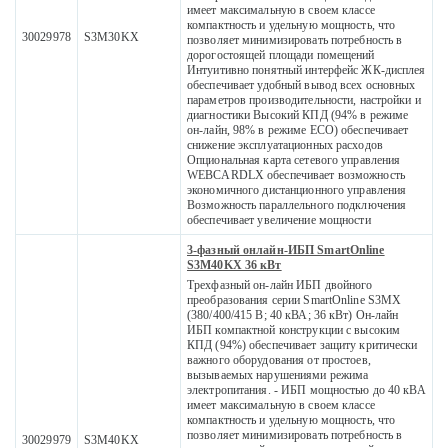
имеет максимальную в своем классе
компактность и удельную мощность, что
30029978
S3M30KX
позволяет минимизировать потребность в
дорогостоящей площади помещений
Интуитивно понятный интерфейс ЖК-дисплея
обеспечивает удобный вывод всех основных
параметров производительности, настройки и
диагностики Высокий КПД (94% в режиме
он-лайн, 98% в режиме ECO) обеспечивает
снижение эксплуатационных расходов
Опциональная карта сетевого управления
WEBCARDLX обеспечивает возможность
экономичного дистанционного управления
Возможность параллельного подключения
обеспечивает увеличение мощности
3-фазный онлайн-ИБП SmartOnline
S3M40KX 36 кВт
Трехфазный он-лайн ИБП двойного
преобразования серии SmartOnline S3MX
(380/400/415 В; 40 кВА; 36 кВт) Он-лайн
ИБП компактной конструкции с высоким
КПД (94%) обеспечивает защиту критически
важного оборудования от простоев,
вызываемых нарушениями режима
электропитания. - ИБП мощностью до 40 кВА
имеет максимальную в своем классе
компактность и удельную мощность, что
позволяет минимизировать потребность в
30029979
S3M40KX