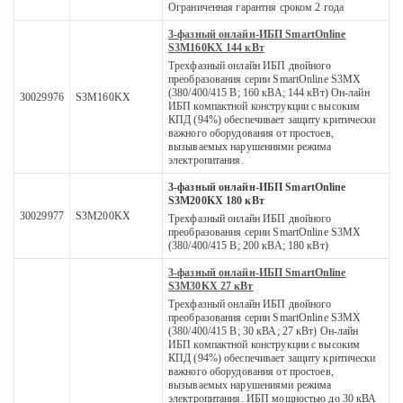
Ограниченная гарантия сроком 2 года
3-фазный онлайн-ИБП SmartOnline
S3M160KX 144 кВт
Трехфазный онлайн ИБП двойного
преобразования серии SmartOnline S3MX
(380/400/415 В; 160 кВА; 144 кВт) Он-лайн
30029976
S3M160KX
ИБП компактной конструкции с высоким
КПД (94%) обеспечивает защиту критически
важного оборудования от простоев,
вызываемых нарушениями режима
электропитания.
3-фазный онлайн-ИБП SmartOnline
S3M200KX 180 кВт
30029977
S3M200KX
Трехфазный онлайн ИБП двойного
преобразования серии SmartOnline S3MX
(380/400/415 В; 200 кВА; 180 кВт)
3-фазный онлайн-ИБП SmartOnline
S3M30KX 27 кВт
Трехфазный онлайн ИБП двойного
преобразования серии SmartOnline S3MX
(380/400/415 В; 30 кВА; 27 кВт) Он-лайн
ИБП компактной конструкции с высоким
КПД (94%) обеспечивает защиту критически
важного оборудования от простоев,
вызываемых нарушениями режима
электропитания. ИБП мощностью до 30 кВА