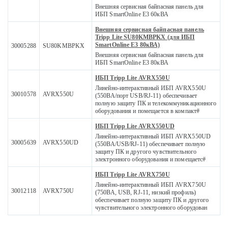
Внешняя сервисная байпасная панель для
ИБП SmartOnline E3 60кВА
Внешняя сервисная байпасная панель
Tripp Lite SU80KMBPKX (для ИБП
SmartOnline E3 80кВА)
30005288
SU80KMBPKX
Внешняя сервисная байпасная панель для
ИБП SmartOnline E3 80кВА
ИБП Tripp Lite AVRX550U
Линейно-интерактивный ИБП AVRX550U
30010578
AVRX550U
(550ВА/порт USB/RJ-11) обеспечивает
полную защиту ПК и телекоммуникационного
оборудования и помещается в компакт#
ИБП Tripp Lite AVRX550UD
Линейно-интерактивный ИБП AVRX550UD
30005639
AVRX550UD
(550ВА/USB/RJ-11) обеспечивает полную
защиту ПК и другого чувствительного
электронного оборудования и помещаетс#
ИБП Tripp Lite AVRX750U
Линейно-интерактивный ИБП AVRX750U
30012118
AVRX750U
(750ВА, USB, RJ-11, низкий профиль)
обеспечивает полную защиту ПК и другого
чувствительного электронного оборудован