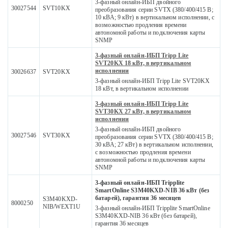
3-фазный онлайн-ИБП двойного
30027544
SVT10KX
преобразования серии SVTX (380/400/415 В;
10 кВА; 9 кВт) в вертикальном исполнении, с
возможностью продления времени
автономной работы и подключения карты
SNMP
3-фазный онлайн-ИБП Tripp Lite
SVT20KX 18 кВт, в вертикальном
исполнении
30026637
SVT20KX
3-фазный онлайн-ИБП Tripp Lite SVT20KX
18 кВт, в вертикальном исполнении
3-фазный онлайн-ИБП Tripp Lite
SVT30KX 27 кВт, в вертикальном
исполнении
3-фазный онлайн-ИБП двойного
30027546
SVT30KX
преобразования серии SVTX (380/400/415 В;
30 кВА; 27 кВт) в вертикальном исполнении,
с возможностью продления времени
автономной работы и подключения карты
SNMP
3-фазный онлайн-ИБП Tripplite
SmartOnline S3M40KXD-NIB 36 кВт (без
батарей), гарантия 36 месяцев
S3M40KXD-
8000250
NIB/WEXT1U
3-фазный онлайн-ИБП Tripplite SmartOnline
S3M40KXD-NIB 36 кВт (без батарей),
гарантия 36 месяцев