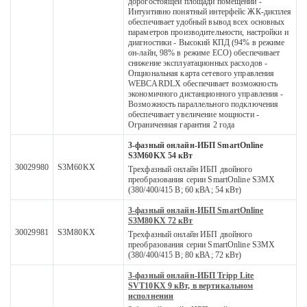
дорогостоящей площади помещений -
Интуитивно понятный интерфейс ЖК-дисплея
обеспечивает удобный вывод всех основных
параметров производительности, настройки и
диагностики - Высокий КПД (94% в режиме
он-лайн, 98% в режиме ECO) обеспечивает
снижение эксплуатационных расходов -
Опциональная карта сетевого управления
WEBCARDLX обеспечивает возможность
экономичного дистанционного управления -
Возможность параллельного подключения
обеспечивает увеличение мощности -
Ограниченная гарантия 2 года
3-фазный онлайн-ИБП SmartOnline
S3M60KX 54 кВт
30029980
S3M60KX
Трехфазный онлайн ИБП двойного
преобразования серии SmartOnline S3MX
(380/400/415 В; 60 кВА; 54 кВт)
3-фазный онлайн-ИБП SmartOnline
S3M80KX 72 кВт
30029981
S3M80KX
Трехфазный онлайн ИБП двойного
преобразования серии SmartOnline S3MX
(380/400/415 В; 80 кВА; 72 кВт)
3-фазный онлайн-ИБП Tripp Lite
SVT10KX 9 кВт, в вертикальном
исполнении