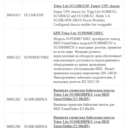
Tripp Lite SU120KXNP, Empty UPS chassis
Empty UPS chassis for Tripp Lite SU80KX2,
30010415
SU120KXNP
SU100KX2 and SU120KX2. Holds 1-6
SU20KSPM 20kVA Power Modules.
Configured chassis enables hot swappable
БРП Tripp Lite SUPDMB710IEC
Модель SUPDMB710IEC преобразует выход
ИБП SmartOnline моделей SU8000RT3U и
SU10000RT3U в выходные розетки, принятые
во всем мире. Функция ручного
переключения на обходную цепь обеспечивает
30005323
SUPDMB710IEC
максимальную доступность подсоединенного
оборудования во время проведения
технического обслуживания ИБП. Может
принимать входное напряжение 200–240 В~.
Фиксированное кабельное подключение, 6
выходных розеток IEC320 C19
Внешняя сервисная байпасная панель
Tripp Lite SU40KMBPKX (для ИБП
SmartOnline E3 40кВА)
30005292
SU40KMBPKX
Внешняя сервисная байпасная панель для
ИБП SmartOnline E3 40кВА
Внешняя сервисная байпасная панель
Tripp Lite SU60KMBPKX (для ИБП
SmartOnline E3 60кВА)
30005290
SU60KMBPKX