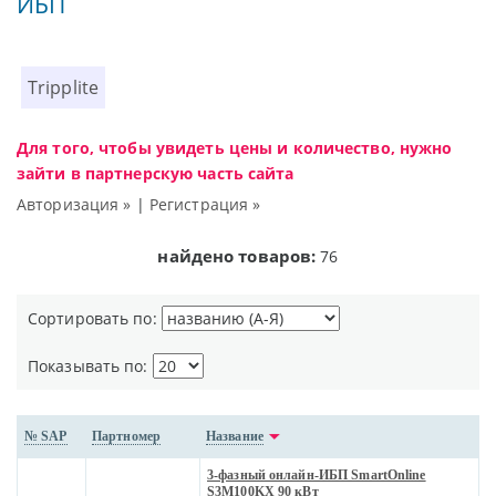
ИБП
Tripplite
Для того, чтобы увидеть цены и количество, нужно
зайти в партнерскую часть сайта
Авторизация »
|
Регистрация »
найдено товаров:
76
Сортировать по:
Показывать по:
№ SAP
Партномер
Название
3-фазный онлайн-ИБП SmartOnline
S3M100KX 90 кВт