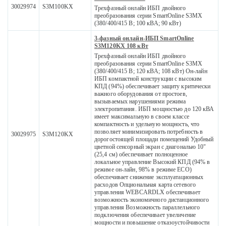
30029974
S3M100KX
Трехфазный онлайн ИБП двойного
преобразования серии SmartOnline S3MX
(380/400/415 В; 100 кВА; 90 кВт)
3-фазный онлайн-ИБП SmartOnline
S3M120KX 108 кВт
Трехфазный онлайн ИБП двойного
преобразования серии SmartOnline S3MX
(380/400/415 В; 120 кВА; 108 кВт) Он-лайн
ИБП компактной конструкции с высоким
КПД (94%) обеспечивает защиту критически
важного оборудования от простоев,
вызываемых нарушениями режима
электропитания. ИБП мощностью до 120 кВА
имеет максимальную в своем классе
компактность и удельную мощность, что
позволяет минимизировать потребность в
30029975
S3M120KX
дорогостоящей площади помещений Удобный
цветной сенсорный экран с диагональю 10"
(25,4 см) обеспечивает полноценное
локальное управление Высокий КПД (94% в
режиме он-лайн, 98% в режиме ECO)
обеспечивает снижение эксплуатационных
расходов Опциональная карта сетевого
управления WEBCARDLX обеспечивает
возможность экономичного дистанционного
управления Возможность параллельного
подключения обеспечивает увеличение
мощности и повышение отказоустойчивости