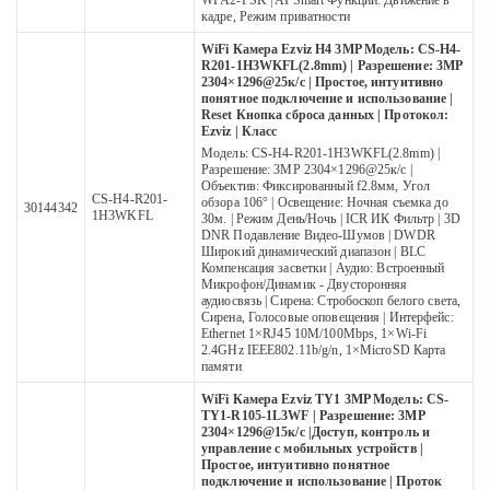
WPA2-PSK | AI Smart Функции: Движение в
кадре, Режим приватности
WiFi Камера Ezviz H4 3MP Модель: CS-H4-
R201-1H3WKFL(2.8mm) | Разрешение: 3MP
2304×1296@25к/с | Простое, интуитивно
понятное подключение и использование |
Reset Кнопка сброса данных | Протокол:
Ezviz | Класс
Модель: CS-H4-R201-1H3WKFL(2.8mm) |
Разрешение: 3MP 2304×1296@25к/с |
Объектив: Фиксированный f2.8мм, Угол
CS-H4-R201-
обзора 106° | Освещение: Ночная съемка до
30144342
1H3WKFL
30м. | Режим День/Ночь | ICR ИК Фильтр | 3D
DNR Подавление Видео-Шумов | DWDR
Широкий динамический диапазон | BLC
Компенсация засветки | Аудио: Встроенный
Микрофон/Динамик - Двусторонняя
аудиосвязь | Сирена: Стробоскоп белого света,
Сирена, Голосовые оповещения | Интерфейс:
Ethernet 1×RJ45 10M/100Mbps, 1×Wi-Fi
2.4GHz IEEE802.11b/g/n, 1×MicroSD Карта
памяти
WiFi Камера Ezviz TY1 3MP Модель: CS-
TY1-R105-1L3WF | Разрешение: 3MP
2304×1296@15к/с |Доступ, контроль и
управление с мобильных устройств |
Простое, интуитивно понятное
подключение и использование | Проток