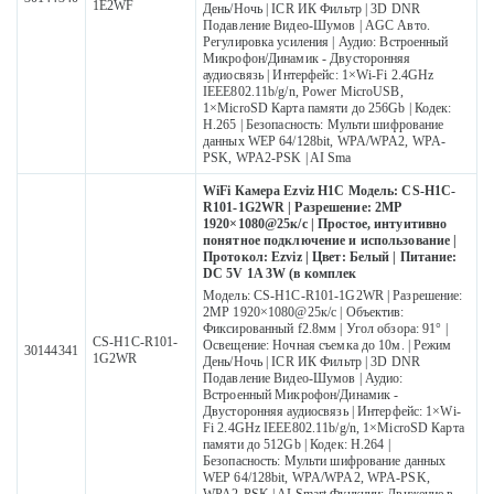
1E2WF
День/Ночь | ICR ИК Фильтр | 3D DNR
Подавление Видео-Шумов | AGC Авто.
Регулировка усиления | Аудио: Встроенный
Микрофон/Динамик - Двусторонняя
аудиосвязь | Интерфейс: 1×Wi-Fi 2.4GHz
IEEE802.11b/g/n, Power MicroUSB,
1×MicroSD Карта памяти до 256Gb | Кодек:
H.265 | Безопасность: Мульти шифрование
данных WEP 64/128bit, WPA/WPA2, WPA-
PSK, WPA2-PSK | AI Sma
WiFi Камера Ezviz H1C Модель: CS-H1C-
R101-1G2WR | Разрешение: 2MP
1920×1080@25к/с | Простое, интуитивно
понятное подключение и использование |
Протокол: Ezviz | Цвет: Белый | Питание:
DC 5V 1A 3W (в комплек
Модель: CS-H1C-R101-1G2WR | Разрешение:
2MP 1920×1080@25к/с | Объектив:
Фиксированный f2.8мм | Угол обзора: 91° |
CS-H1C-R101-
Освещение: Ночная съемка до 10м. | Режим
30144341
1G2WR
День/Ночь | ICR ИК Фильтр | 3D DNR
Подавление Видео-Шумов | Аудио:
Встроенный Микрофон/Динамик -
Двусторонняя аудиосвязь | Интерфейс: 1×Wi-
Fi 2.4GHz IEEE802.11b/g/n, 1×MicroSD Карта
памяти до 512Gb | Кодек: H.264 |
Безопасность: Мульти шифрование данных
WEP 64/128bit, WPA/WPA2, WPA-PSK,