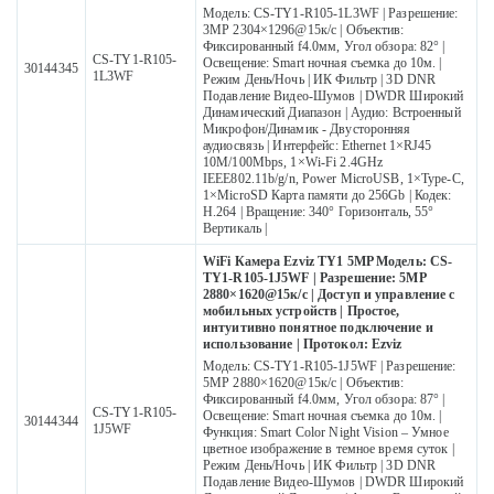
Модель: CS-TY1-R105-1L3WF | Разрешение:
3MP 2304×1296@15к/с | Объектив:
Фиксированный f4.0мм, Угол обзора: 82° |
CS-TY1-R105-
Освещение: Smart ночная съемка до 10м. |
30144345
1L3WF
Режим День/Ночь | ИК Фильтр | 3D DNR
Подавление Видео-Шумов | DWDR Широкий
Динамический Диапазон | Аудио: Встроенный
Микрофон/Динамик - Двусторонняя
аудиосвязь | Интерфейс: Ethernet 1×RJ45
10M/100Mbps, 1×Wi-Fi 2.4GHz
IEEE802.11b/g/n, Power MicroUSB, 1×Type-C,
1×MicroSD Карта памяти до 256Gb | Кодек:
H.264 | Вращение: 340° Горизонталь, 55°
Вертикаль |
WiFi Камера Ezviz TY1 5MP Модель: CS-
TY1-R105-1J5WF | Разрешение: 5MP
2880×1620@15к/с | Доступ и управление с
мобильных устройств | Простое,
интуитивно понятное подключение и
использование | Протокол: Ezviz
Модель: CS-TY1-R105-1J5WF | Разрешение:
5MP 2880×1620@15к/с | Объектив:
Фиксированный f4.0мм, Угол обзора: 87° |
CS-TY1-R105-
Освещение: Smart ночная съемка до 10м. |
30144344
1J5WF
Функция: Smart Color Night Vision – Умное
цветное изображение в темное время суток |
Режим День/Ночь | ИК Фильтр | 3D DNR
Подавление Видео-Шумов | DWDR Широкий