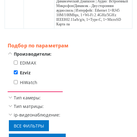
Динамический Диапазон | Аудио: Встроенный
Микрофон/Динамик - Двусторонняя
аудиосвязь | Интерфейс: Ethernet 1×RJ45
10M/100Mbps, 1×Wi-Fi 2.4GHz/5GHz
IEEE802.11a/b/g/n, 1×Type-C, 1×MicroSD
Карта па
Подбор по параметрам
Производители:
EDIMAX
Ezviz
HiWatch
Тип камеры:
Тип матрицы:
ip-видеонаблюдение: