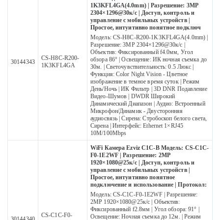
1K3KFL4GA(4.0mm) | Разрешение: 3MP
2304×1296@30к/с | Доступ, контроль и
управление с мобильных устройств |
Простое, интуитивно понятное подключ
Модель: CS-H8C-R200-1K3KFL4GA(4.0mm) |
Разрешение: 3MP 2304×1296@30к/с |
Объектив: Фиксированный f4.0мм, Угол
CS-H8C-R200-
обзора 86° | Освещение: ИК ночная съемка до
30144343
1K3KFL4GA
30м. | Светочувствительность: 0.5 Люкс |
Функция: Color Night Vision - Цветное
изображение в темное время суток | Режим
День/Ночь | ИК Фильтр | 3D DNR Подавление
Видео-Шумов | DWDR Широкий
Динамический Диапазон | Аудио: Встроенный
Микрофон/Динамик - Двусторонняя
аудиосвязь | Сирена: Стробоскоп белого света,
Сирена | Интерфейс: Ethernet 1×RJ45
10M/100Mbps
WiFi Камера Ezviz C1C-B Модель: CS-C1C-
F0-1E2WF | Разрешение: 2MP
1920×1080@25к/с | Доступ, контроль и
управление с мобильных устройств |
Простое, интуитивно понятное
подключение и использование | Протокол:
Модель: CS-C1C-F0-1E2WF | Разрешение:
2MP 1920×1080@25к/с | Объектив:
Фиксированный f2.8мм | Угол обзора: 91° |
CS-C1C-F0-
Освещение: Ночная съемка до 12м. | Режим
30144340