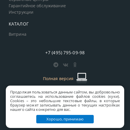
Гарантийное обслуживание
Инструкции
КАТАЛОГ
Витрина
+7 (495) 795-09-98
Полная версия
Продолжая пользоваться данным сайтом, вы добровольно
старая версия сайта
MICS
соглашаетесь на использование файлов cookies (куки).
Сookies – это небольшие текстовые файлы, в которые
Все права защищены © 1997-2026 MICS Distribution Company
браузер может записывать данные о текущих настройках
нашего сайта конкретно для вас.
Правовая информация
Хорошо, принимаю