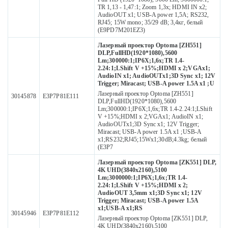
TR 1,13 - 1,47:1; Zoom 1,3x; HDMI IN x2;
AudioOUT x1; USB-A power 1,5A; RS232,
RJ45; 15W mono; 35/29 dB; 3,4кг, белый
(E9PD7M201EZ3)
Лазерный проектор Optoma [ZH551]
DLP,FullHD(1920*1080),5600
Lm;300000:1;IP6X;1,6x;TR 1.4-
2.24:1;LShift V +15%;HDMI x 2;VGAx1;
AudioIN x1; AudioOUTx1;3D Sync x1; 12V
Trigger; Miracast; USB-A power 1.5A x1 ;U
Лазерный проектор Optoma [ZH551]
30145878
E3P7P81E111
DLP,FullHD(1920*1080),5600
Lm;300000:1;IP6X;1,6x;TR 1.4-2.24:1;LShift
V +15%;HDMI x 2;VGAx1; AudioIN x1;
AudioOUTx1;3D Sync x1; 12V Trigger;
Miracast; USB-A power 1.5A x1 ;USB-A
x1;RS232;RJ45;15Wx1;30dB;4.3kg; белый
(E3P7
Лазерный проектор Optoma [ZK551] DLP,
4K UHD(3840x2160),5100
Lm;3000000:1;IP6X;1,6x;TR 1.4-
2.24:1;LShift V +15%;HDMI x 2;
AudioOUT 3,5mm x1;3D Sync x1; 12V
Trigger; Miracast; USB-A power 1.5A
x1;USB-A x1;RS
30145946
E3P7P81E112
Лазерный проектор Optoma [ZK551] DLP,
4K UHD(3840x2160),5100