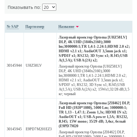
Показывать по:
№ SAP
Партномер
Название
Лазерный проектор Optoma [UHZ58LV]
DLP, 4K UHD (3840x2160);3000
lm;3000000:1;TR 1,4:1-2.24:1;HDMI 2.0 x2;
HDMI v2.1 x1; AudioOUT 3,5mm jack x1;
S/PDIF x1; RS232; 3D Sync x1; RJ45;USB
A(1,5A); USB A(2A) x2;
30145944
UHZ58LV
Лазерный проектор Optoma [UHZ58LV]
DLP, 4K UHD (3840x2160);3000
lm;3000000:1;TR 1,4:1-2.24:1;HDMI 2.0 x2;
HDMI v2.1 x1; AudioOUT 3,5mm jack x1;
S/PDIF x1; RS232; 3D Sync x1; RJ45;USB
A(1,5A); USB A(2A) x2; 15Wх1;32/28 dB;3,5
кг; черный
Лазерный проектор Optoma [ZH462] DLP,
Full HD (1920*1080), 5000 Lm; 3000000:1;
TR 1,13 - 1,47:1; Zoom 1,3x; HDMI IN x2;
AudioOUT x1; USB-A power 1,5A; RS232,
RJ45; 15W mono; 35/29 dB; 3,4кг, белый
(E9PD7M20
30145945
E9PD7M201EZ3
Лазерный проектор Optoma [ZH462] DLP,
Full HD (1920*1080), 5000 Lm; 3000000:1;