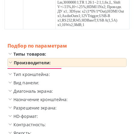
Lm;3000000:1;TR 1.26:1~2:1;1,6x;L, Shift
V+/-55%,H+/-25%;HDMI INx2; Проводн.
ДУ х1; 3DSync x2 (1*IN/1*Out);HDMI Out
x1;AudioOutx1;12VTrigger;USB-B
x1;RS232;RJ45;HDBaseT;USB A(1,5A)
x1;10Wx2;38dB;1
Подбор по параметрам
Типы товаров:
Производители:
Тип кронштейна:
Вид панели:
Диагональ экрана:
Назначение кронштейна:
Разрешение экрана:
HD-формат:
Контрастность:
Яркость: