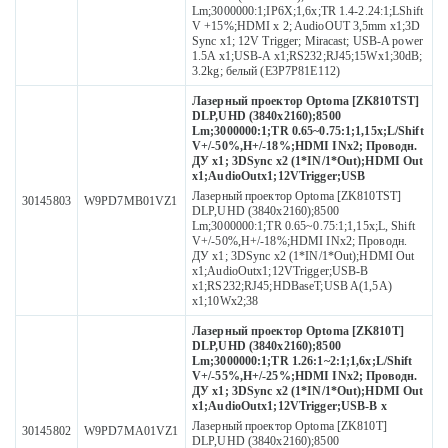
Lm;3000000:1;IP6X;1,6x;TR 1.4-2.24:1;LShift
V +15%;HDMI x 2; AudioOUT 3,5mm x1;3D
Sync x1; 12V Trigger; Miracast; USB-A power
1.5A x1;USB-A x1;RS232;RJ45;15Wx1;30dB;
3.2kg; белый (E3P7P81E112)
Лазерный проектор Optoma [ZK810TST]
DLP,UHD (3840x2160);8500
Lm;3000000:1;TR 0.65~0.75:1;1,15x;L/Shift
V+/-50%,H+/-18%;HDMI INx2; Проводн.
ДУ х1; 3DSync x2 (1*IN/1*Out);HDMI Out
x1;AudioOutx1;12VTrigger;USB
Лазерный проектор Optoma [ZK810TST]
30145803
W9PD7MB01VZ1
DLP,UHD (3840x2160);8500
Lm;3000000:1;TR 0.65~0.75:1;1,15x;L, Shift
V+/-50%,H+/-18%;HDMI INx2; Проводн.
ДУ х1; 3DSync x2 (1*IN/1*Out);HDMI Out
x1;AudioOutx1;12VTrigger;USB-B
x1;RS232;RJ45;HDBaseT;USB A(1,5A)
x1;10Wx2;38
Лазерный проектор Optoma [ZK810T]
DLP,UHD (3840x2160);8500
Lm;3000000:1;TR 1.26:1~2:1;1,6x;L/Shift
V+/-55%,H+/-25%;HDMI INx2; Проводн.
ДУ х1; 3DSync x2 (1*IN/1*Out);HDMI Out
x1;AudioOutx1;12VTrigger;USB-B x
Лазерный проектор Optoma [ZK810T]
30145802
W9PD7MA01VZ1
DLP,UHD (3840x2160);8500