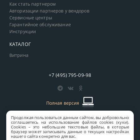
Как стать партнером
Авторизации партнеров у вендоров
Сервисные центры
Гарантийное обслуживание
Инструкции
КАТАЛОГ
Витрина
+7 (495) 795-09-98
Полная версия
Продолжая пользоваться данным сайтом, вы добровольно
старая версия сайта
MICS
соглашаетесь на использование файлов cookies (куки).
Сookies – это небольшие текстовые файлы, в которые
Все права защищены © 1997-2026 MICS Distribution Company
браузер может записывать данные о текущих настройках
нашего сайта конкретно для вас.
Правовая информация