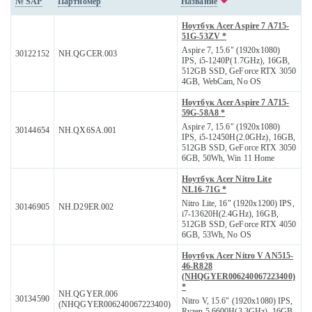
№ SAP
Партномер
Название
Ноутбук Acer Aspire 7 A715-
51G-53ZV *
Aspire 7, 15.6" (1920x1080)
30122152
NH.QGCER.003
IPS, i5-1240P(1.7GHz), 16GB,
512GB SSD, GeForce RTX 3050
4GB, WebCam, No OS
Ноутбук Acer Aspire 7 A715-
59G-58A8 *
Aspire 7, 15.6" (1920x1080)
30144654
NH.QX6SA.001
IPS, i5-12450H(2.0GHz), 16GB,
512GB SSD, GeForce RTX 3050
6GB, 50Wh, Win 11 Home
Ноутбук Acer Nitro Lite
NL16-71G *
Nitro Lite, 16" (1920x1200) IPS,
30146905
NH.D29ER.002
i7-13620H(2.4GHz), 16GB,
512GB SSD, GeForce RTX 4050
6GB, 53Wh, No OS
Ноутбук Acer Nitro V AN515-
46-R828
(NHQGYER006240067223400)
*
NH.QGYER.006
30134590
Nitro V, 15.6" (1920x1080) IPS,
(NHQGYER006240067223400)
Ryzen 5 6600H(3.3GHz), 16GB,