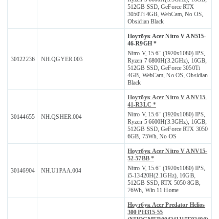
512GB SSD, GeForce RTX
3050Ti 4GB, WebCam, No OS,
Obsidian Black
Ноутбук Acer Nitro V AN515-
46-R9GH *
Nitro V, 15.6" (1920x1080) IPS,
30122236
NH.QGYER.003
Ryzen 7 6800H(3.2GHz), 16GB,
512GB SSD, GeForce 3050Ti
4GB, WebCam, No OS, Obsidian
Black
Ноутбук Acer Nitro V ANV15-
41-R3LC *
Nitro V, 15.6" (1920x1080) IPS,
30144655
NH.QSHER.004
Ryzen 5 6600H(3.3GHz), 16GB,
512GB SSD, GeForce RTX 3050
6GB, 75Wh, No OS
Ноутбук Acer Nitro V ANV15-
52-57BB *
Nitro V, 15.6" (1920x1080) IPS,
30146904
NH.U1PAA.004
i5-13420H(2.1GHz), 16GB,
512GB SSD, RTX 5050 8GB,
76Wh, Win 11 Home
Ноутбук Acer Predator Helios
300 PH315-55