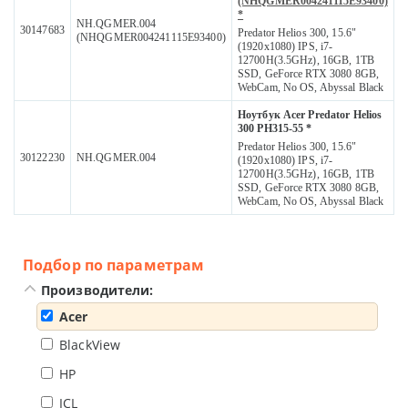
(NHQGMER004241115E93400)
*
NH.QGMER.004
30147683
Predator Helios 300, 15.6"
(NHQGMER004241115E93400)
(1920x1080) IPS, i7-
12700H(3.5GHz), 16GB, 1TB
SSD, GeForce RTX 3080 8GB,
WebCam, No OS, Abyssal Black
Ноутбук Acer Predator Helios
300 PH315-55 *
Predator Helios 300, 15.6"
30122230
NH.QGMER.004
(1920x1080) IPS, i7-
12700H(3.5GHz), 16GB, 1TB
SSD, GeForce RTX 3080 8GB,
WebCam, No OS, Abyssal Black
Подбор по параметрам
Производители:
Acer
BlackView
HP
ICL