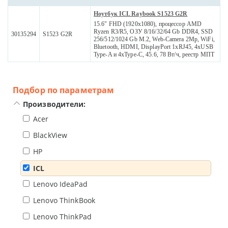
Ноутбук ICL Raybook S1523 G2R
15.6" FHD (1920x1080), процессор AMD
Ryzen R3/R5, ОЗУ 8/16/32/64 Gb DDR4, SSD
30135294
S1523 G2R
256/512/1024 Gb M.2, Web-Camera 2Mp, WiFi,
Bluetooth, HDMI, DisplayPort 1xRJ45, 4xUSB
Type-A и 4xType-C, 45.6, 78 Вт/ч, реестр МПТ
Подбор по параметрам
Производители:
Acer
BlackView
HP
ICL
Lenovo IdeaPad
Lenovo ThinkBook
Lenovo ThinkPad