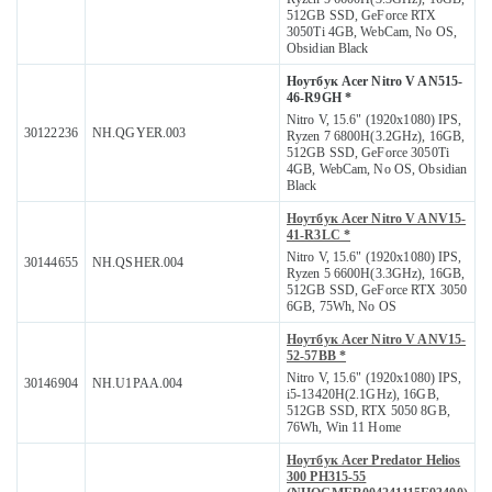
512GB SSD, GeForce RTX
3050Ti 4GB, WebCam, No OS,
Obsidian Black
Ноутбук Acer Nitro V AN515-
46-R9GH *
Nitro V, 15.6" (1920x1080) IPS,
30122236
NH.QGYER.003
Ryzen 7 6800H(3.2GHz), 16GB,
512GB SSD, GeForce 3050Ti
4GB, WebCam, No OS, Obsidian
Black
Ноутбук Acer Nitro V ANV15-
41-R3LC *
Nitro V, 15.6" (1920x1080) IPS,
30144655
NH.QSHER.004
Ryzen 5 6600H(3.3GHz), 16GB,
512GB SSD, GeForce RTX 3050
6GB, 75Wh, No OS
Ноутбук Acer Nitro V ANV15-
52-57BB *
Nitro V, 15.6" (1920x1080) IPS,
30146904
NH.U1PAA.004
i5-13420H(2.1GHz), 16GB,
512GB SSD, RTX 5050 8GB,
76Wh, Win 11 Home
Ноутбук Acer Predator Helios
300 PH315-55