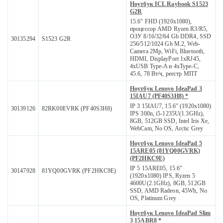
Ноутбук ICL Raybook S1523
G2R
15.6" FHD (1920x1080),
процессор AMD Ryzen R3/R5,
ОЗУ 8/16/32/64 Gb DDR4, SSD
30135294
S1523 G2R
256/512/1024 Gb M.2, Web-
Camera 2Mp, WiFi, Bluetooth,
HDMI, DisplayPort 1xRJ45,
4xUSB Type-A и 4xType-C,
45.6, 78 Вт/ч, реестр МПТ
Ноутбук Lenovo IdeaPad 3
15IAU7 (PF40S3H8) *
IP 3 15IAU7, 15.6" (1920x1080)
30139126
82RK00EVRK (PF40S3H8)
IPS 300n, i5-1235U(1.3GHz),
8GB, 512GB SSD, Intel Iris Xe,
WebCam, No OS, Arctic Grey
Ноутбук Lenovo IdeaPad 5
15ARE05 (81YQ00GVRK)
(PF2HKC9E)
IP 5 15ARE05, 15.6"
30147928
81YQ00GVRK (PF2HKC9E)
(1920x1080) IPS, Ryzen 5
4600U(2.1GHz), 8GB, 512GB
SSD, AMD Radeon, 45Wh, No
OS, Platinum Grey
Ноутбук Lenovo IdeaPad Slim
3 15ABR8 *