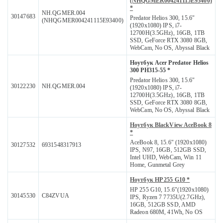
(NHQGMER004241115E93400)
*
NH.QGMER.004
30147683
Predator Helios 300, 15.6"
(NHQGMER004241115E93400)
(1920x1080) IPS, i7-
12700H(3.5GHz), 16GB, 1TB
SSD, GeForce RTX 3080 8GB,
WebCam, No OS, Abyssal Black
Ноутбук Acer Predator Helios
300 PH315-55 *
Predator Helios 300, 15.6"
30122230
NH.QGMER.004
(1920x1080) IPS, i7-
12700H(3.5GHz), 16GB, 1TB
SSD, GeForce RTX 3080 8GB,
WebCam, No OS, Abyssal Black
Ноутбук BlackView AceBook 8
*
AceBook 8, 15.6" (1920x1080)
30127532
6931548317913
IPS, N97, 16GB, 512GB SSD,
Intel UHD, WebCam, Win 11
Home, Gunmetal Grey
Ноутбук HP 255 G10 *
HP 255 G10, 15.6"(1920x1080)
30145530
C84ZVUA
IPS, Ryzen 7 7735U(2.7GHz),
16GB, 512GB SSD, AMD
Radeon 680M, 41Wh, No OS