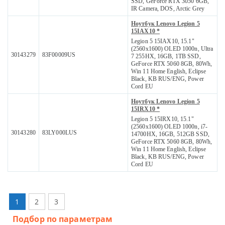
SSD, GeForce RTX 3050 6GB,
IR Camera, DOS, Arctic Grey
Ноутбук Lenovo Legion 5
15IAX10 *
Legion 5 15IAX10, 15.1"
(2560x1600) OLED 1000n, Ultra
30143279
83F00009US
7 255HX, 16GB, 1TB SSD,
GeForce RTX 5060 8GB, 80Wh,
Win 11 Home English, Eclipse
Black, KB RUS/ENG, Power
Cord EU
Ноутбук Lenovo Legion 5
15IRX10 *
Legion 5 15IRX10, 15.1"
(2560x1600) OLED 1000n, i7-
30143280
83LY000LUS
14700HX, 16GB, 512GB SSD,
GeForce RTX 5060 8GB, 80Wh,
Win 11 Home English, Eclipse
Black, KB RUS/ENG, Power
Cord EU
1
2
3
Подбор по параметрам