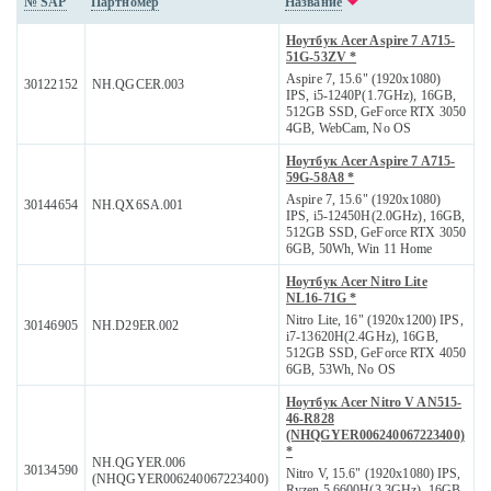
№ SAP
Партномер
Название
Ноутбук Acer Aspire 7 A715-
51G-53ZV *
Aspire 7, 15.6" (1920x1080)
30122152
NH.QGCER.003
IPS, i5-1240P(1.7GHz), 16GB,
512GB SSD, GeForce RTX 3050
4GB, WebCam, No OS
Ноутбук Acer Aspire 7 A715-
59G-58A8 *
Aspire 7, 15.6" (1920x1080)
30144654
NH.QX6SA.001
IPS, i5-12450H(2.0GHz), 16GB,
512GB SSD, GeForce RTX 3050
6GB, 50Wh, Win 11 Home
Ноутбук Acer Nitro Lite
NL16-71G *
Nitro Lite, 16" (1920x1200) IPS,
30146905
NH.D29ER.002
i7-13620H(2.4GHz), 16GB,
512GB SSD, GeForce RTX 4050
6GB, 53Wh, No OS
Ноутбук Acer Nitro V AN515-
46-R828
(NHQGYER006240067223400)
*
NH.QGYER.006
30134590
Nitro V, 15.6" (1920x1080) IPS,
(NHQGYER006240067223400)
Ryzen 5 6600H(3.3GHz), 16GB,