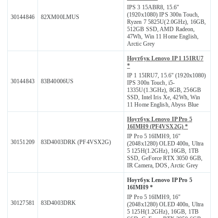
IPS 3 15ABR8, 15.6"
(1920x1080) IPS 300n Touch,
30144846
82XM00LMUS
Ryzen 7 5825U(2.0GHz), 16GB,
512GB SSD, AMD Radeon,
47Wh, Win 11 Home English,
Arctic Grey
Ноутбук Lenovo IP 1 15IRU7
*
IP 1 15IRU7, 15.6" (1920x1080)
30144843
83B40006US
IPS 300n Touch, i5-
1335U(1.3GHz), 8GB, 256GB
SSD, Intel Iris Xe, 42Wh, Win
11 Home English, Abyss Blue
Ноутбук Lenovo IP Pro 5
16IMH9 (PF4VSX2G) *
IP Pro 5 16IMH9, 16"
30151209
83D4003DRK (PF4VSX2G)
(2048x1280) OLED 400n, Ultra
5 125H(1.2GHz), 16GB, 1TB
SSD, GeForce RTX 3050 6GB,
IR Camera, DOS, Arctic Grey
Ноутбук Lenovo IP Pro 5
16IMH9 *
IP Pro 5 16IMH9, 16"
30127581
83D4003DRK
(2048x1280) OLED 400n, Ultra
5 125H(1.2GHz), 16GB, 1TB